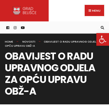
Search
content
Skip
for:
to
MENU
content
Open 
HOME
NOVOSTI
OBAVIJEST O RADU UPRAVNOG ODJELA ZA
OPĆU UPRAVU OBŽ-A
OBAVIJEST O RADU
UPRAVNOG ODJELA
ZA OPĆU UPRAVU
OBŽ-A