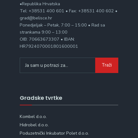
•Republika Hrvatska
Tel: +38531 400 601 • Fax: +38531 400 602 •
grad@belisce.hr
Ponedjeljak – Petak, 7:00 – 15:00 • Rad sa
strankama 9:00 – 13:00
OIB: 70663673307 • IBAN:
HR7924070001801600001
Search
Traži
for:
Gradske tvrtke
Kombel d.o.o.
Hidrobel d.o.o.
Poduzetnički Inkubator Polet d.o.o.