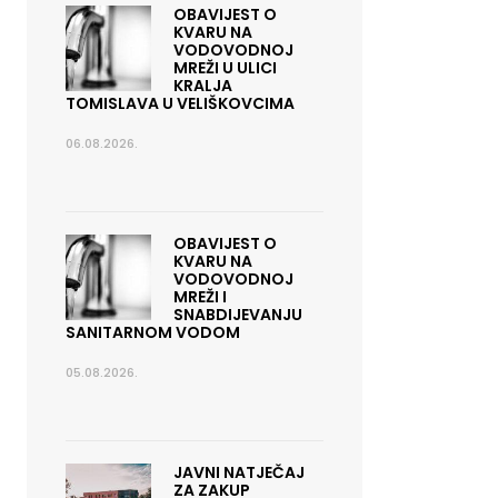
OBAVIJEST O
KVARU NA
VODOVODNOJ
MREŽI U ULICI
KRALJA
TOMISLAVA U VELIŠKOVCIMA
06.08.2026.
OBAVIJEST O
KVARU NA
VODOVODNOJ
MREŽI I
SNABDIJEVANJU
SANITARNOM VODOM
05.08.2026.
JAVNI NATJEČAJ
ZA ZAKUP