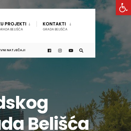
Open 
EU PROJEKTI
KONTAKTI
GRADA BELIŠĆA
GRADA BELIŠĆA
VNI NATJEČAJI
adskog
da Belišća