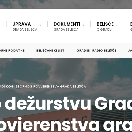
UPRAVA
DOKUMENTI
BELIŠĆE
GRADA BELIŠĆA
GRADA BELIŠĆA
O GRADU
ORNE PODATKE
BELIŠĆANSKI LIST
GRADSKI RADIO BELIŠĆE
JA
RADSKOG IZBORNOG POVJERENSTVA GRADA BELIŠĆA
o dežurstvu Gr
ovjerenstva gra