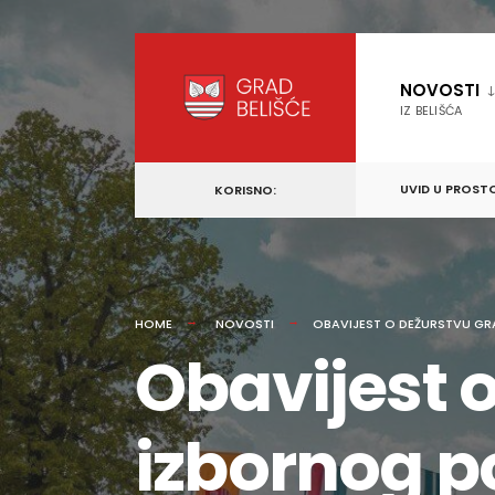
content
Skip
to
NOVOSTI
content
IZ BELIŠĆA
UVID U PROST
KORISNO:
HOME
NOVOSTI
OBAVIJEST O DEŽURSTVU G
Obavijest 
izbornog p