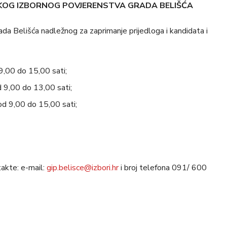
KOG IZBORNOG POVJERENSTVA GRADA BELIŠĆA
a Belišća nadležnog za zaprimanje prijedloga i kandidata i
9,00 do 15,00 sati;
d 9,00 do 13,00 sati;
od 9,00 do 15,00 sati;
takte: e-mail:
gip.belisce@izbori.hr
i broj telefona 091/ 600