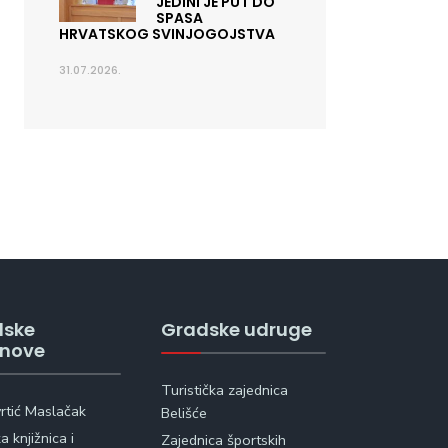
JEDINI JE PUT DO
SPASA
HRVATSKOG SVINJOGOJSTVA
31.07.2026.
dske
Gradske udruge
anove
Turistička zajednica
vrtić Maslačak
Belišće
 knjižnica i
Zajednica športskih