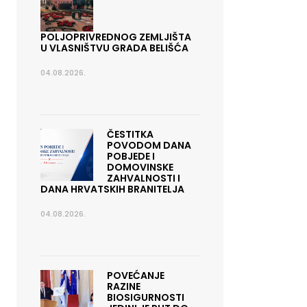
POLJOPRIVREDNOG ZEMLJIŠTA
U VLASNIŠTVU GRADA BELIŠĆA
04.08.2026.
ČESTITKA
POVODOM DANA
POBJEDE I
DOMOVINSKE
ZAHVALNOSTI I
DANA HRVATSKIH BRANITELJA
04.08.2026.
POVEĆANJE
RAZINE
BIOSIGURNOSTI