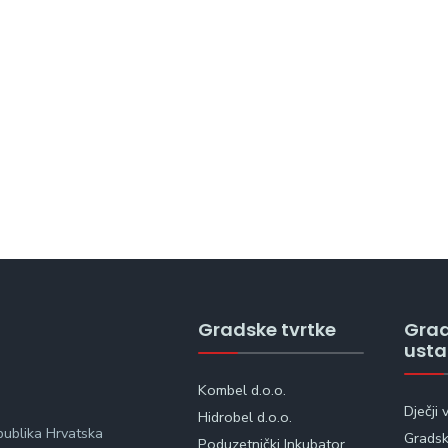
Gradske tvrtke
Gra
ust
Kombel d.o.o.
Dječji 
Hidrobel d.o.o.
publika Hrvatska
Gradska
Poduzetnički Inkubator