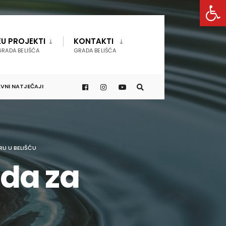
Open 
EU PROJEKTI
KONTAKTI
GRADA BELIŠĆA
GRADA BELIŠĆA
VNI NATJEČAJI
U U BELIŠĆU
da za