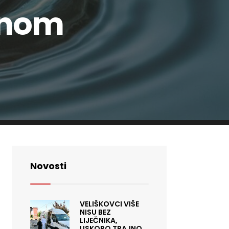
vnom
Novosti
VELIŠKOVCI VIŠE
NISU BEZ
LIJEČNIKA,
USKORO TRAJNO