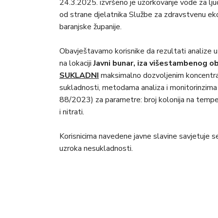
24.3.2025. izvršeno je uzorkovanje vode za lju
od strane djelatnika Službe za zdravstvenu ek
baranjske županije.
Obavještavamo korisnike da rezultati analize u
na lokaciji
Javni bunar,
iza višestambenog ob
SUKLADNI
maksimalno dozvoljenim koncentrac
sukladnosti, metodama analiza i monitorinzima
88/2023) za parametre: broj kolonija na tempe
i nitrati.
Korisnicima navedene javne slavine savjetuje 
uzroka nesukladnosti.