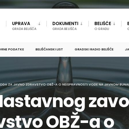
UPRAVA
DOKUMENTI
BELIŠĆE
GRADA BELIŠĆA
GRADA BELIŠĆA
O GRADU
ORNE PODATKE
BELIŠĆANSKI LIST
GRADSKI RADIO BELIŠĆE
JA
ODA ZA JAVNO ZDRAVSTVO OBŽ-A O NEISPRAVNOSTI VODE NA JAVNOM BUNAR
Nastavnog zavo
vstvo OBŽ-a o