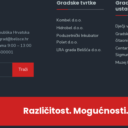
Gradske tvrtke
Gra
ust
Kombel d.o.o.
Dječji 
Hidrobel d.o.o.
publika Hrvatska
Gradska
Poduzetnički Inkubator
rad@belisce.hr
čitaon
Polet d.o.o.
kama 9:00 – 13:00
Centar
LRA grada Belišća d.o.o.
600001
Sigmu
Muzej 
Traži
Različitost. Mogućnosti.