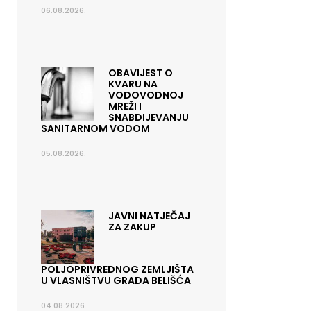
06.08.2026.
OBAVIJEST O
KVARU NA
VODOVODNOJ
MREŽI I
SNABDIJEVANJU
SANITARNOM VODOM
05.08.2026.
JAVNI NATJEČAJ
ZA ZAKUP
POLJOPRIVREDNOG ZEMLJIŠTA
U VLASNIŠTVU GRADA BELIŠĆA
04.08.2026.