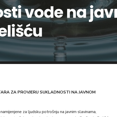
sti vode na ja
elišću
TARA ZA PROVJERU SUKLADNOSTI NA JAVNOM
namijenjene za ljudsku potrošnju na javnim slavinama,