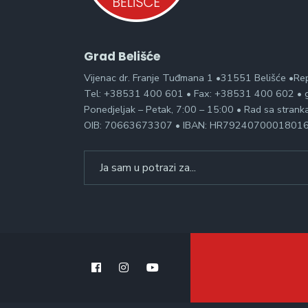
Grad Belišće
Vijenac dr. Franje Tuđmana 1 •31551 Belišće •Re
Tel: +38531 400 601 • Fax: +38531 400 602 • g
Ponedjeljak – Petak, 7:00 – 15:00 • Rad sa stran
OIB: 70663673307 • IBAN: HR7924070001801
Search
for: