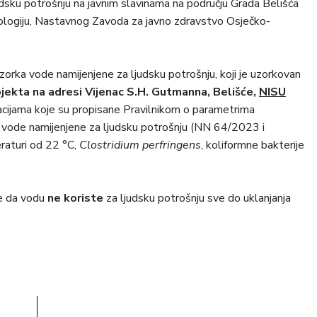
dsku potrošnju na javnim slavinama na području Grada Belišća
ologiju, Nastavnog Zavoda za javno zdravstvo Osječko-
zorka vode namijenjene za ljudsku potrošnju, koji je uzorkovan
jekta na adresi Vijenac S.H. Gutmanna, Belišće,
NISU
ijama koje su propisane Pravilnikom o parametrima
 vode namijenjene za ljudsku potrošnju (NN 64/2023 i
raturi od 22 °C,
Clostridium perfringens
, koliformne bakterije
se da vodu
ne koriste
za ljudsku potrošnju sve do uklanjanja