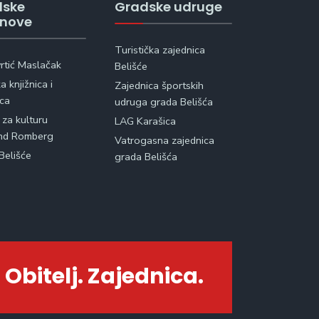
dske
Gradske udruge
anove
Turistička zajednica
vrtić Maslačak
Belišće
 knjižnica i
Zajednica športskih
ica
udruga grada Belišća
 za kulturu
LAG Karašica
nd Romberg
Vatrogasna zajednica
Belišće
grada Belišća
 Obitelj. Zajednica.