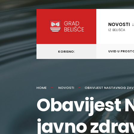
content
Skip
to
NOVOSTI
content
IZ BELIŠĆA
UVID U PROST
KORISNO:
HOME
NOVOSTI
OBAVIJEST NASTAVNOG ZAV
Obavijest 
javno zdra