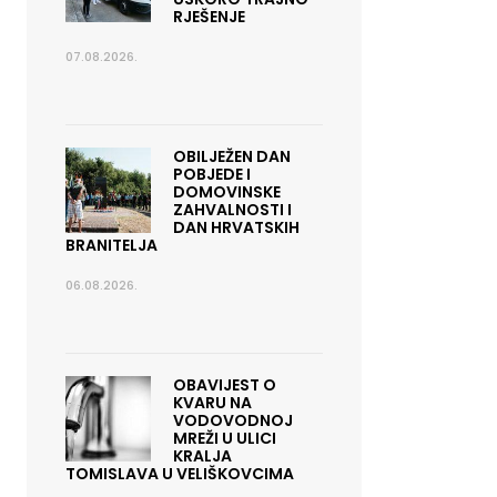
RJEŠENJE
07.08.2026.
OBILJEŽEN DAN
POBJEDE I
DOMOVINSKE
ZAHVALNOSTI I
DAN HRVATSKIH
BRANITELJA
06.08.2026.
OBAVIJEST O
KVARU NA
VODOVODNOJ
MREŽI U ULICI
KRALJA
TOMISLAVA U VELIŠKOVCIMA