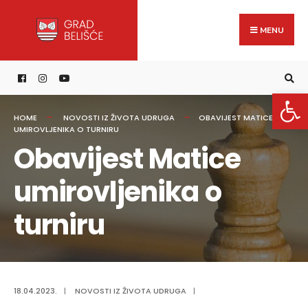
Search
content
Skip
for:
to
MENU
content
Open 
HOME
NOVOSTI IZ ŽIVOTA UDRUGA
OBAVIJEST MATICE
UMIROVLJENIKA O TURNIRU
Obavijest Matice
umirovljenika o
turniru
18.04.2023.
|
NOVOSTI IZ ŽIVOTA UDRUGA
|