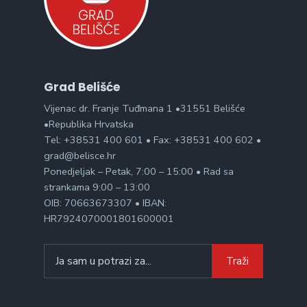
Grad Belišće
Vijenac dr. Franje Tuđmana 1 •31551 Belišće
•Republika Hrvatska
Tel: +38531 400 601 • Fax: +38531 400 602 •
grad@belisce.hr
Ponedjeljak – Petak, 7:00 – 15:00 • Rad sa
strankama 9:00 – 13:00
OIB: 70663673307 • IBAN:
HR7924070001801600001
Search
Traži
for: