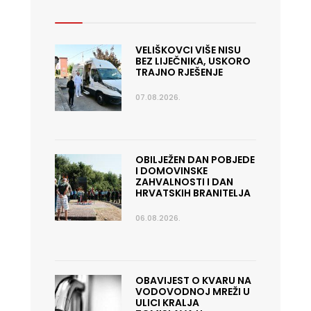
VELIŠKOVCI VIŠE NISU
BEZ LIJEČNIKA, USKORO
TRAJNO RJEŠENJE
07.08.2026.
OBILJEŽEN DAN POBJEDE
I DOMOVINSKE
ZAHVALNOSTI I DAN
HRVATSKIH BRANITELJA
06.08.2026.
OBAVIJEST O KVARU NA
VODOVODNOJ MREŽI U
ULICI KRALJA