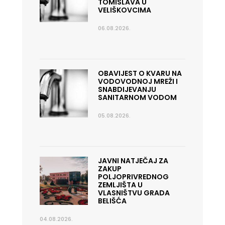
TOMISLAVA U
VELIŠKOVCIMA
06.08.2026.
OBAVIJEST O KVARU NA
VODOVODNOJ MREŽI I
SNABDIJEVANJU
SANITARNOM VODOM
05.08.2026.
JAVNI NATJEČAJ ZA
ZAKUP
POLJOPRIVREDNOG
ZEMLJIŠTA U
VLASNIŠTVU GRADA
BELIŠĆA
04.08.2026.