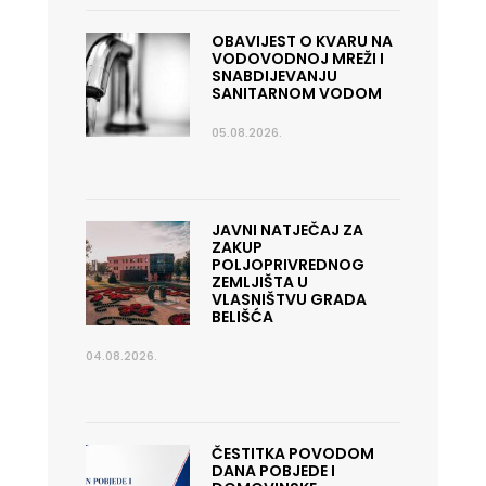
OBAVIJEST O KVARU NA
VODOVODNOJ MREŽI I
SNABDIJEVANJU
SANITARNOM VODOM
05.08.2026.
JAVNI NATJEČAJ ZA
ZAKUP
POLJOPRIVREDNOG
ZEMLJIŠTA U
VLASNIŠTVU GRADA
BELIŠĆA
04.08.2026.
ČESTITKA POVODOM
DANA POBJEDE I