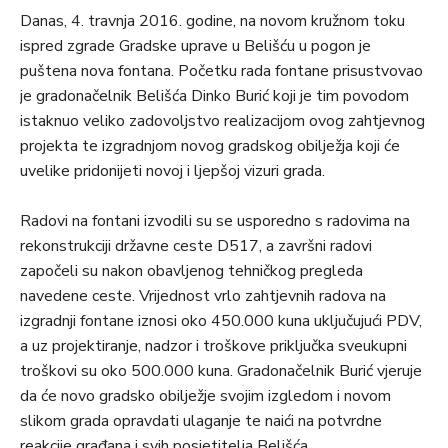
Danas, 4. travnja 2016. godine, na novom kružnom toku
ispred zgrade Gradske uprave u Belišću u pogon je
puštena nova fontana. Početku rada fontane prisustvovao
je gradonačelnik Belišća Dinko Burić koji je tim povodom
istaknuo veliko zadovoljstvo realizacijom ovog zahtjevnog
projekta te izgradnjom novog gradskog obilježja koji će
uvelike pridonijeti novoj i ljepšoj vizuri grada.
Radovi na fontani izvodili su se usporedno s radovima na
rekonstrukciji državne ceste D517, a završni radovi
započeli su nakon obavljenog tehničkog pregleda
navedene ceste. Vrijednost vrlo zahtjevnih radova na
izgradnji fontane iznosi oko 450.000 kuna uključujući PDV,
a uz projektiranje, nadzor i troškove priključka sveukupni
troškovi su oko 500.000 kuna. Gradonačelnik Burić vjeruje
da će novo gradsko obilježje svojim izgledom i novom
slikom grada opravdati ulaganje te naići na potvrdne
reakcije građana i svih posjetitelja Belišća.