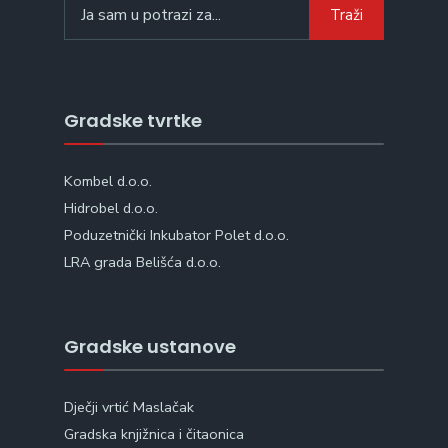
Search
Traži
for:
Gradske tvrtke
Kombel d.o.o.
Hidrobel d.o.o.
Poduzetnički Inkubator Polet d.o.o.
LRA grada Belišća d.o.o.
Gradske ustanove
Dječji vrtić Maslačak
Gradska knjižnica i čitaonica