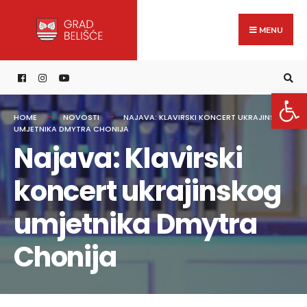
Search
content
Skip
for:
to
MENU
content
Open 
HOME
NOVOSTI
NAJAVA: KLAVIRSKI KONCERT UKRAJINSKOG
UMJETNIKA DMYTRA CHONIJA
Najava: Klavirski
koncert ukrajinskog
umjetnika Dmytra
Chonija