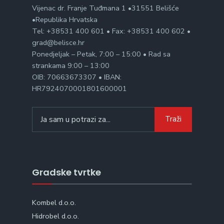
Vijenac dr. Franje Tuđmana 1 •31551 Belišće
•Republika Hrvatska
Tel: +38531 400 601 • Fax: +38531 400 602 •
grad@belisce.hr
Ponedjeljak – Petak, 7:00 – 15:00 • Rad sa
strankama 9:00 – 13:00
OIB: 70663673307 • IBAN:
HR7924070001801600001
Search
Traži
for:
Gradske tvrtke
Kombel d.o.o.
Hidrobel d.o.o.