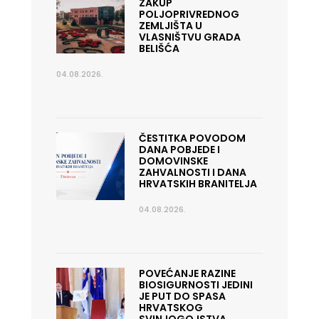
ZAKUP
POLJOPRIVREDNOG
ZEMLJIŠTA U
VLASNIŠTVU GRADA
BELIŠĆA
04.08.2026.
ČESTITKA POVODOM
DANA POBJEDE I
DOMOVINSKE
ZAHVALNOSTI I DANA
HRVATSKIH BRANITELJA
04.08.2026.
POVEĆANJE RAZINE
BIOSIGURNOSTI JEDINI
JE PUT DO SPASA
HRVATSKOG
SVINJOGOJSTVA