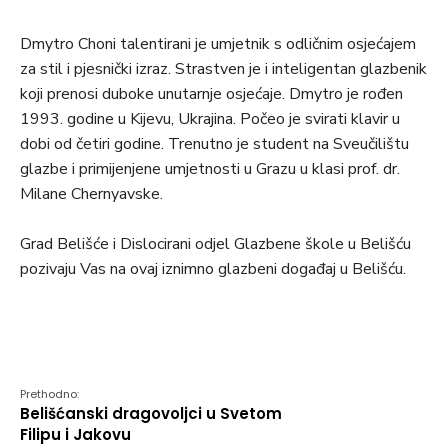
Dmytro Choni talentirani je umjetnik s odličnim osjećajem
za stil i pjesnički izraz. Strastven je i inteligentan glazbenik
koji prenosi duboke unutarnje osjećaje. Dmytro je rođen
1993. godine u Kijevu, Ukrajina. Počeo je svirati klavir u
dobi od četiri godine. Trenutno je student na Sveučilištu
glazbe i primijenjene umjetnosti u Grazu u klasi prof. dr.
Milane Chernyavske.
Grad Belišće i Dislocirani odjel Glazbene škole u Belišću
pozivaju Vas na ovaj iznimno glazbeni događaj u Belišću.
Prethodno:
Belišćanski dragovoljci u Svetom
Filipu i Jakovu