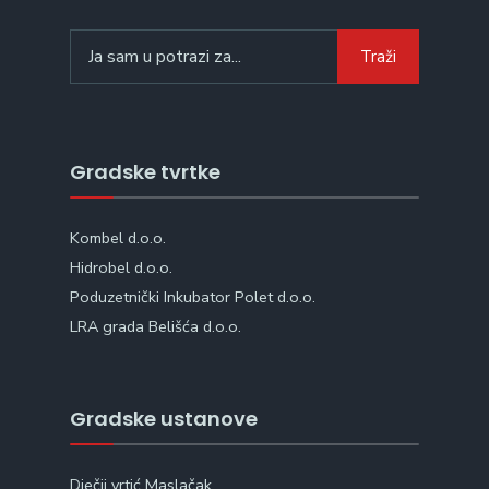
Search
Traži
for:
Gradske tvrtke
Kombel d.o.o.
Hidrobel d.o.o.
Poduzetnički Inkubator Polet d.o.o.
LRA grada Belišća d.o.o.
Gradske ustanove
Dječji vrtić Maslačak