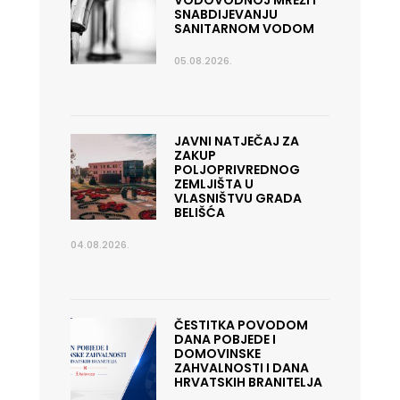
VODOVODNOJ MREŽI I
SNABDIJEVANJU
SANITARNOM VODOM
05.08.2026.
JAVNI NATJEČAJ ZA
ZAKUP
POLJOPRIVREDNOG
ZEMLJIŠTA U
VLASNIŠTVU GRADA
BELIŠĆA
04.08.2026.
ČESTITKA POVODOM
DANA POBJEDE I
DOMOVINSKE
ZAHVALNOSTI I DANA
HRVATSKIH BRANITELJA