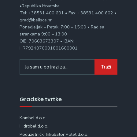
•Republika Hrvatska
Tel: +38531 400 601 • Fax: +38531 400 602 •
grad@belisce.hr
Ponedjeljak – Petak, 7:00 – 15:00 • Rad sa
strankama 9:00 – 13:00
OIB: 70663673307 • IBAN:
HR7924070001801600001
Search
Traži
for:
Gradske tvrtke
Kombel d.o.o.
Hidrobel d.o.o.
Poduzetnički Inkubator Polet d.o.o.