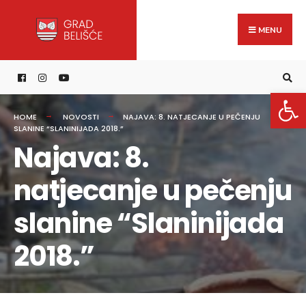
Search
content
Skip
for:
to
MENU
content
Open 
HOME
NOVOSTI
NAJAVA: 8. NATJECANJE U PEČENJU
SLANINE “SLANINIJADA 2018.”
Najava: 8.
natjecanje u pečenju
slanine “Slaninijada
2018.”