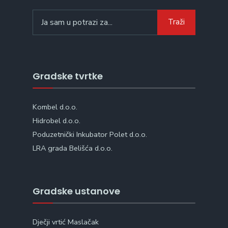
Search
Traži
for:
Gradske tvrtke
Kombel d.o.o.
Hidrobel d.o.o.
Poduzetnički Inkubator Polet d.o.o.
LRA grada Belišća d.o.o.
Gradske ustanove
Dječji vrtić Maslačak