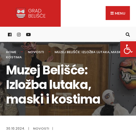
Search
content
Skip
for:
to
MENU
content
Open 
HOME
NOVOSTI
MUZEJ BELIŠĆE: IZLOŽBA LUTAKA, MASKI I
KOSTIMA
Muzej Belišće:
Izložba lutaka,
maski i kostima
30.10.2024.
|
NOVOSTI
|