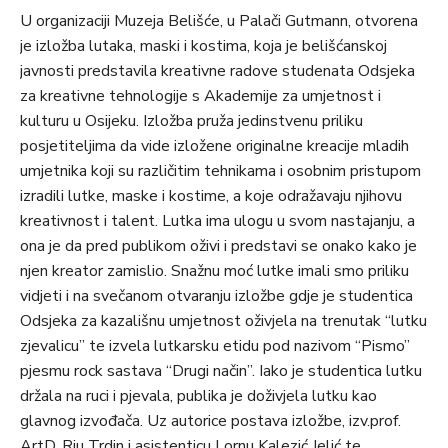
U organizaciji Muzeja Belišće, u Palači Gutmann, otvorena
je izložba lutaka, maski i kostima, koja je belišćanskoj
javnosti predstavila kreativne radove studenata Odsjeka
za kreativne tehnologije s Akademije za umjetnost i
kulturu u Osijeku. Izložba pruža jedinstvenu priliku
posjetiteljima da vide izložene originalne kreacije mladih
umjetnika koji su različitim tehnikama i osobnim pristupom
izradili lutke, maske i kostime, a koje odražavaju njihovu
kreativnost i talent. Lutka ima ulogu u svom nastajanju, a
ona je da pred publikom oživi i predstavi se onako kako je
njen kreator zamislio. Snažnu moć lutke imali smo priliku
vidjeti i na svečanom otvaranju izložbe gdje je studentica
Odsjeka za kazališnu umjetnost oživjela na trenutak “lutku
zjevalicu” te izvela lutkarsku etidu pod nazivom “Pismo”
pjesmu rock sastava “Drugi način”. Iako je studentica lutku
držala na ruci i pjevala, publika je doživjela lutku kao
glavnog izvođača. Uz autorice postava izložbe, izv.prof.
ArtD. Riu Trdin i asistenticu Lornu Kalezić Jelić te