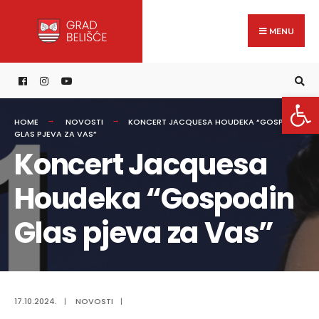
Search
content
Skip
for:
to
MENU
content
Open 
HOME
NOVOSTI
KONCERT JACQUESA HOUDEKA “GOSPODIN
GLAS PJEVA ZA VAS”
Koncert Jacquesa
Houdeka “Gospodin
Glas pjeva za Vas”
17.10.2024.
|
NOVOSTI
|