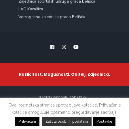
Zajednica športskih udruga grada Belišća
LAG Karašica
Vatrogasna zajednica grada Belišća
Različitost. Mogućnosti. Obitelj. Zajednica.
ZAŠTITA OSOBNIH PODATAKA
Ova internetska stranica upotrebljava kolačiće. Prihvaćanje
kolačića omogućuje optimalno pregledavanje sadržaja.
Sva prava zadržana. © 2021 - Grad Belišće
Prihvaćam
Zaštita osobnih podataka
Postavke