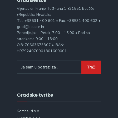
Grad Belišće
Vijenac dr. Franje Tuđmana 1 •31551 Belišće
•Republika Hrvatska
Tel: +38531 400 601 • Fax: +38531 400 602 •
grad@belisce.hr
Ponedjeljak – Petak, 7:00 – 15:00 • Rad sa
strankama 9:00 – 13:00
OIB: 70663673307 • IBAN:
HR7924070001801600001
Search
Traži
for:
Gradske tvrtke
Kombel d.o.o.