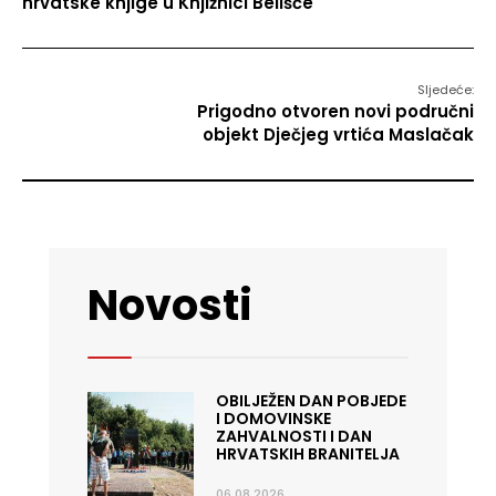
hrvatske knjige u Knjižnici Belišće
Sljedeće:
Prigodno otvoren novi područni
objekt Dječjeg vrtića Maslačak
Novosti
OBILJEŽEN DAN POBJEDE
I DOMOVINSKE
ZAHVALNOSTI I DAN
HRVATSKIH BRANITELJA
06.08.2026.