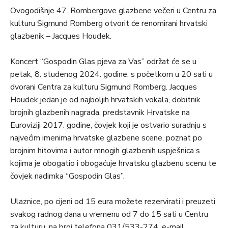
Ovogodišnje 47. Rombergove glazbene večeri u Centru za
kulturu Sigmund Romberg otvorit će renomirani hrvatski
glazbenik – Jacques Houdek.
Koncert “Gospodin Glas pjeva za Vas” održat će se u
petak, 8. studenog 2024. godine, s početkom u 20 sati u
dvorani Centra za kulturu Sigmund Romberg. Jacques
Houdek jedan je od najboljih hrvatskih vokala, dobitnik
brojnih glazbenih nagrada, predstavnik Hrvatske na
Euroviziji 2017. godine, čovjek koji je ostvario suradnju s
najvećim imenima hrvatske glazbene scene, poznat po
brojnim hitovima i autor mnogih glazbenih uspješnica s
kojima je obogatio i obogaćuje hrvatsku glazbenu scenu te
čovjek nadimka “Gospodin Glas”.
Ulaznice, po cijeni od 15 eura možete rezervirati i preuzeti
svakog radnog dana u vremenu od 7 do 15 sati u Centru
za kulturu, na broj telefona 031/533-274, e-mail