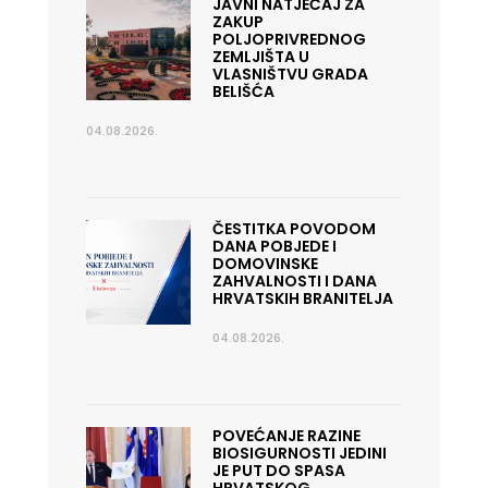
JAVNI NATJEČAJ ZA
ZAKUP
POLJOPRIVREDNOG
ZEMLJIŠTA U
VLASNIŠTVU GRADA
BELIŠĆA
04.08.2026.
ČESTITKA POVODOM
DANA POBJEDE I
DOMOVINSKE
ZAHVALNOSTI I DANA
HRVATSKIH BRANITELJA
04.08.2026.
POVEĆANJE RAZINE
BIOSIGURNOSTI JEDINI
JE PUT DO SPASA