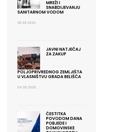
MREŽI I
SNABDIJEVANJU
SANITARNOM VODOM
05.08.2026.
JAVNI NATJEČAJ
ZA ZAKUP
POLJOPRIVREDNOG ZEMLJIŠTA
U VLASNIŠTVU GRADA BELIŠĆA
04.08.2026.
ČESTITKA
POVODOM DANA
POBJEDE I
DOMOVINSKE