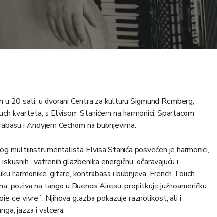
m u 20 sati, u dvorani Centra za kulturu Sigmund Romberg,
ouch kvarteta, s Elvisom Stanićem na harmonici, Spartacom
trabasu i Andyjem Cechom na bubnjevima.
kog multiinstrumentalista Elvisa Stanića posvećen je harmonici,
 iskusnih i vatrenih glazbenika energičnu, očaravajuću i
ku harmonike, gitare, kontrabasa i bubnjeva. French Touch
ama, poziva na tango u Buenos Airesu, propitkuje južnoameričku
e de vivre´. Njihova glazba pokazuje raznolikost, ali i
ga, jazza i valcera.