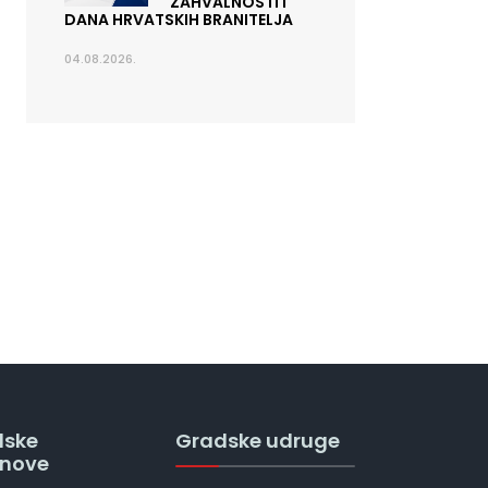
ZAHVALNOSTI I
DANA HRVATSKIH BRANITELJA
04.08.2026.
dske
Gradske udruge
anove