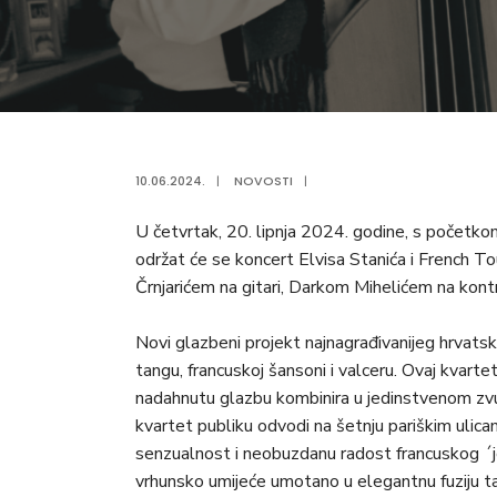
10.06.2024.
|
NOVOSTI
|
U četvrtak, 20. lipnja 2024. godine, s početko
održat će se koncert Elvisa Stanića i French T
Črnjarićem na gitari, Darkom Mihelićem na kon
Novi glazbeni projekt najnagrađivanijeg hrvats
tangu, francuskoj šansoni i valceru. Ovaj kvartet
nadahnutu glazbu kombinira u jedinstvenom zvu
kvartet publiku odvodi na šetnju pariškim ulic
senzualnost i neobuzdanu radost francuskog ´joi
vrhunsko umijeće umotano u elegantnu fuziju tan