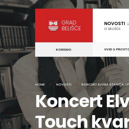
content
Skip
to
NOVOSTI
content
IZ BELIŠĆA
UVID U PROST
KORISNO:
HOME
NOVOSTI
KONCERT ELVISA STANIĆA I
Koncert Elv
Touch kvar