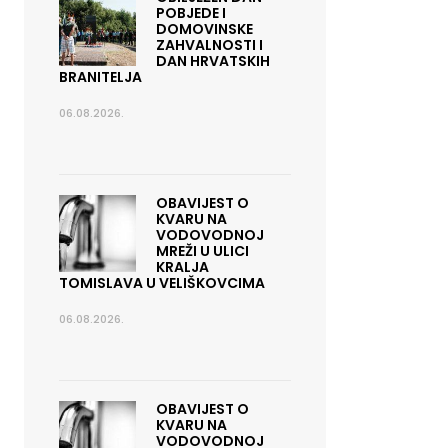
POBJEDE I
DOMOVINSKE
ZAHVALNOSTI I
DAN HRVATSKIH
BRANITELJA
06.08.2026.
OBAVIJEST O
KVARU NA
VODOVODNOJ
MREŽI U ULICI
KRALJA
TOMISLAVA U VELIŠKOVCIMA
06.08.2026.
OBAVIJEST O
KVARU NA
VODOVODNOJ