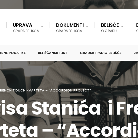
UPRAVA
DOKUMENTI
BELIŠĆE
GRADA BELIŠĆA
GRADA BELIŠĆA
O GRADU
ORNE PODATKE
BELIŠĆANSKI LIST
GRADSKI RADIO BELIŠĆE
JA
 FRENCH TOUCH KVARTETA – “ACCORDION PROJECT”
isa Stanića i F
teta – “Accordi