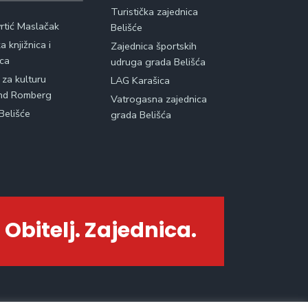
Turistička zajednica
vrtić Maslačak
Belišće
 knjižnica i
Zajednica športskih
ica
udruga grada Belišća
 za kulturu
LAG Karašica
nd Romberg
Vatrogasna zajednica
Belišće
grada Belišća
 Obitelj. Zajednica.