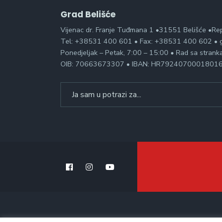
Grad Belišće
Vijenac dr. Franje Tuđmana 1 •31551 Belišće •Re
Tel: +38531 400 601 • Fax: +38531 400 602 • g
Ponedjeljak – Petak, 7:00 – 15:00 • Rad sa stran
OIB: 70663673307 • IBAN: HR7924070001801
Search
for: