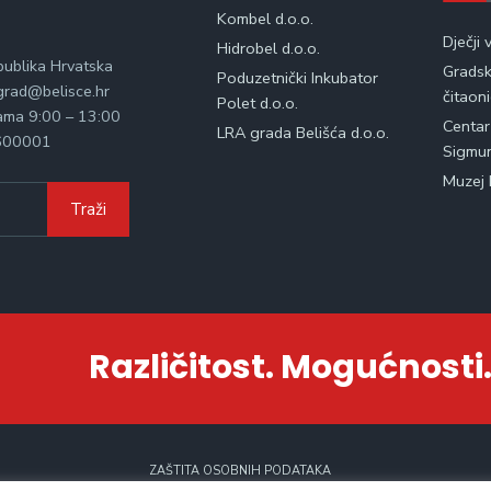
Kombel d.o.o.
Dječji 
Hidrobel d.o.o.
publika Hrvatska
Gradska
Poduzetnički Inkubator
rad@belisce.hr
čitaon
Polet d.o.o.
kama 9:00 – 13:00
Centar
LRA grada Belišća d.o.o.
600001
Sigmu
Muzej 
Traži
Različitost. Mogućnosti.
ZAŠTITA OSOBNIH PODATAKA