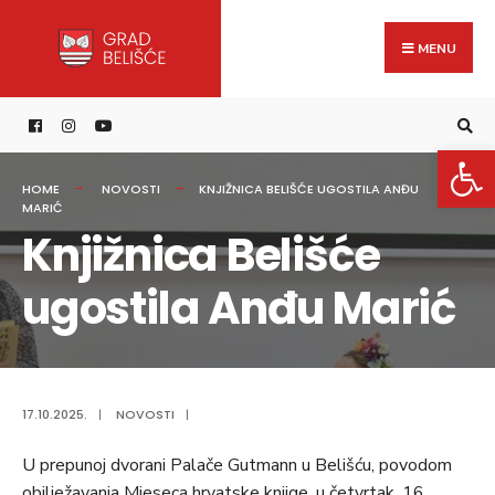
Search
content
Skip
for:
to
MENU
content
Open 
HOME
NOVOSTI
KNJIŽNICA BELIŠĆE UGOSTILA ANĐU
MARIĆ
Knjižnica Belišće
ugostila Anđu Marić
17.10.2025.
|
NOVOSTI
|
U prepunoj dvorani Palače Gutmann u Belišću, povodom
obilježavanja Mjeseca hrvatske knjige, u četvrtak, 16.