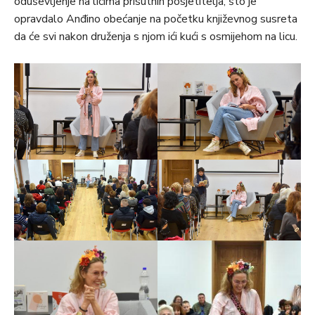
oduševljenje na licima prisutnih posjetitelja, što je
opravdalo Anđino obećanje na početku književnog susreta
da će svi nakon druženja s njom ići kući s osmijehom na licu.