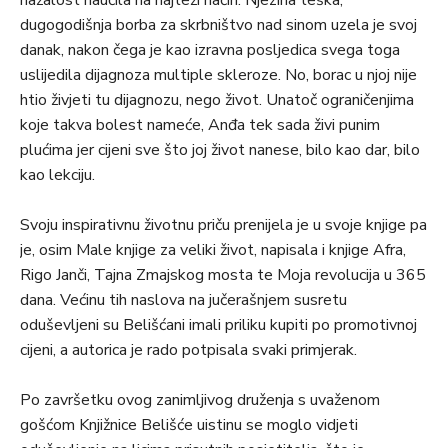
nažalost naučila na najteži način. Njezina teška,
dugogodišnja borba za skrbništvo nad sinom uzela je svoj
danak, nakon čega je kao izravna posljedica svega toga
uslijedila dijagnoza multiple skleroze. No, borac u njoj nije
htio živjeti tu dijagnozu, nego život. Unatoč ograničenjima
koje takva bolest nameće, Anđa tek sada živi punim
plućima jer cijeni sve što joj život nanese, bilo kao dar, bilo
kao lekciju.
Svoju inspirativnu životnu priču prenijela je u svoje knjige pa
je, osim Male knjige za veliki život, napisala i knjige Afra,
Rigo Janči, Tajna Zmajskog mosta te Moja revolucija u 365
dana. Većinu tih naslova na jučerašnjem susretu
oduševljeni su Belišćani imali priliku kupiti po promotivnoj
cijeni, a autorica je rado potpisala svaki primjerak.
Po završetku ovog zanimljivog druženja s uvaženom
gošćom Knjižnice Belišće uistinu se moglo vidjeti