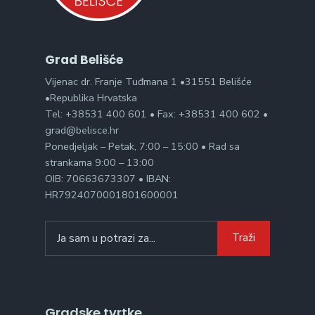
Grad Belišće
Vijenac dr. Franje Tuđmana 1 •31551 Belišće
•Republika Hrvatska
Tel: +38531 400 601 • Fax: +38531 400 602 •
grad@belisce.hr
Ponedjeljak – Petak, 7:00 – 15:00 • Rad sa
strankama 9:00 – 13:00
OIB: 70663673307 • IBAN:
HR7924070001801600001
Search
Traži
for:
Gradske tvrtke