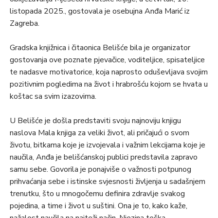
listopada 2025., gostovala je osebujna Anđa Marić iz
Zagreba.
Gradska knjižnica i čitaonica Belišće bila je organizator
gostovanja ove poznate pjevačice, voditeljice, spisateljice
te nadasve motivatorice, koja naprosto oduševljava svojim
pozitivnim pogledima na život i hrabrošću kojom se hvata u
koštac sa svim izazovima.
U Belišće je došla predstaviti svoju najnoviju knjigu
naslova Mala knjiga za veliki život, ali pričajući o svom
životu, bitkama koje je izvojevala i važnim lekcijama koje je
naučila, Anđa je belišćanskoj publici predstavila zapravo
samu sebe. Govorila je ponajviše o važnosti potpunog
prihvaćanja sebe i istinske svjesnosti življenja u sadašnjem
trenutku, što u mnogočemu definira zdravlje svakog
pojedina, a time i život u suštini. Ona je to, kako kaže,