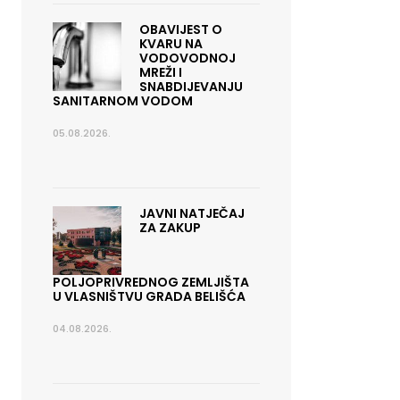
OBAVIJEST O
KVARU NA
VODOVODNOJ
MREŽI I
SNABDIJEVANJU
SANITARNOM VODOM
05.08.2026.
JAVNI NATJEČAJ
ZA ZAKUP
POLJOPRIVREDNOG ZEMLJIŠTA
U VLASNIŠTVU GRADA BELIŠĆA
04.08.2026.