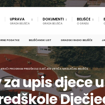
UPRAVA
DOKUMENTI
BELIŠĆE
GRADA BELIŠĆA
GRADA BELIŠĆA
O GRADU
ORNE PODATKE
BELIŠĆANSKI LIST
GRADSKI RADIO BELIŠĆE
JA
 U KRAĆI PROGRAM PREDŠKOLE DJEČJEG VRTIĆA MASLAČAK, BELIŠĆE
 za upis djece u
edškole Dječjeg