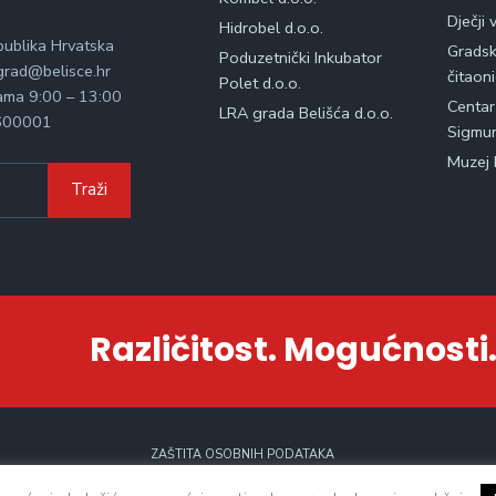
Dječji 
Hidrobel d.o.o.
publika Hrvatska
Gradska
Poduzetnički Inkubator
rad@belisce.hr
čitaon
Polet d.o.o.
kama 9:00 – 13:00
Centar
LRA grada Belišća d.o.o.
600001
Sigmu
Muzej 
Traži
Različitost. Mogućnosti.
ZAŠTITA OSOBNIH PODATAKA
Sva prava zadržana. © 2021 - Grad Belišće