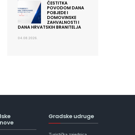
ČESTITKA
POVODOM DANA
POBJEDE I
DOMOVINSKE
ZAHVALNOSTI I
DANA HRVATSKIH BRANITELJA
04.08.2026.
dske
Gradske udruge
anove
Turistička zajednica