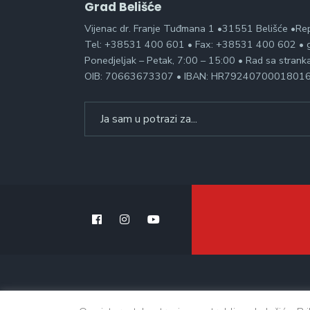
Grad Belišće
Vijenac dr. Franje Tuđmana 1 •31551 Belišće •Re
Tel: +38531 400 601 • Fax: +38531 400 602 • g
Ponedjeljak – Petak, 7:00 – 15:00 • Rad sa stran
OIB: 70663673307 • IBAN: HR7924070001801
Search
for: