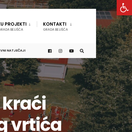
Open 
EU PROJEKTI
KONTAKTI
GRADA BELIŠĆA
GRADA BELIŠĆA
VNI NATJEČAJI
 kraći
 vrtića