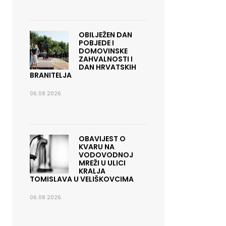
OBILJEŽEN DAN
POBJEDE I
DOMOVINSKE
ZAHVALNOSTI I
DAN HRVATSKIH
BRANITELJA
06.08.2026.
OBAVIJEST O
KVARU NA
VODOVODNOJ
MREŽI U ULICI
KRALJA
TOMISLAVA U VELIŠKOVCIMA
06.08.2026.