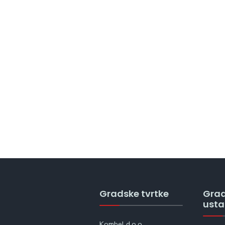
Gradske tvrtke
Gra
ust
Kombel d.o.o.