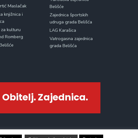
vrtić Maslačak
Belišće
 knjižnica i
Zajednica športskih
ica
udruga grada Belišća
 za kulturu
LAG Karašica
nd Romberg
Vatrogasna zajednica
Belišće
grada Belišća
 Obitelj. Zajednica.