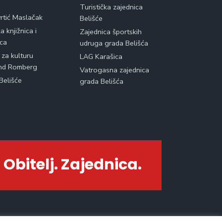
Turistička zajednica
vrtić Maslačak
Belišće
 knjižnica i
Zajednica športskih
ica
udruga grada Belišća
 za kulturu
LAG Karašica
nd Romberg
Vatrogasna zajednica
Belišće
grada Belišća
 Obitelj. Zajednica.