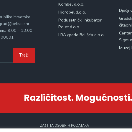
Kombel d.o.o.
Dječji 
Hidrobel d.o.o.
publika Hrvatska
Gradska
Poduzetnički Inkubator
rad@belisce.hr
čitaon
Polet d.o.o.
kama 9:00 – 13:00
Centar
LRA grada Belišća d.o.o.
600001
Sigmu
Muzej 
Traži
Različitost. Mogućnosti.
ZAŠTITA OSOBNIH PODATAKA