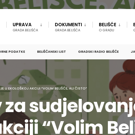
UPRAVA
DOKUMENTI
BELIŠĆE
GRADA BELIŠĆA
GRADA BELIŠĆA
O GRADU
ORNE PODATKE
BELIŠĆANSKI LIST
GRADSKI RADIO BELIŠĆE
JA
E U EKOLOŠKOJ AKCIJI “VOLIM BELIŠĆE, ALI ČISTO”
 za sudjelovanj
kciji “Volim Beli