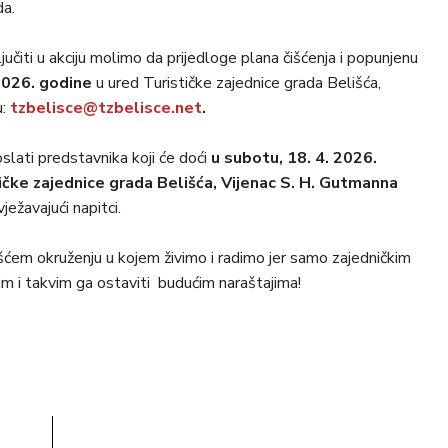
da.
jučiti u akciju molimo da prijedloge plana čišćenja i popunjenu
026. godine
u ured Turističke zajednice grada Belišća,
u:
tzbelisce@tzbelisce.net
.
oslati predstavnika koji će doći
u subotu, 18. 4. 2026.
ičke zajednice grada Belišća, Vijenac S. H. Gutmanna
ježavajući napitci.
išćem okruženju u kojem živimo i radimo jer samo zajedničkim
im i takvim ga ostaviti budućim naraštajima!