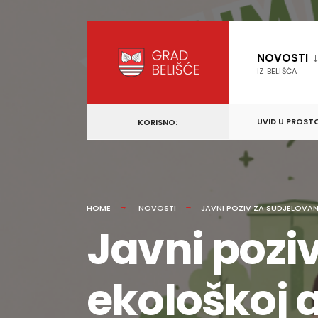
content
Skip
to
NOVOSTI
content
IZ BELIŠĆA
UVID U PROST
KORISNO:
HOME
NOVOSTI
JAVNI POZIV ZA SUDJELOVANJ
Javni poziv
ekološkoj a