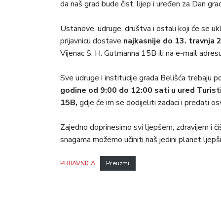
da naš grad bude čist, lijep i uređen za Dan gra
Ustanove, udruge, društva i ostali koji će se ukl
prijavnicu dostave
najkasnije do 13. travnja
2
Vijenac S. H. Gutmanna 15B ili na e-mail adres
Sve udruge i institucije grada Belišća trebaju p
godine od 9:00 do 12:00 sati u ured Turist
15B,
gdje će im se dodijeliti zadaci i predati osv
Zajedno doprinesimo svi ljepšem, zdravijem i č
snagama možemo učiniti naš jedini planet ljepš
PRIJAVNICA
Preuzmi