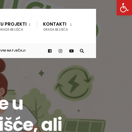
Open 
EU PROJEKTI
KONTAKTI
GRADA BELIŠĆA
GRADA BELIŠĆA
VNI NATJEČAJI
e u
šće, ali