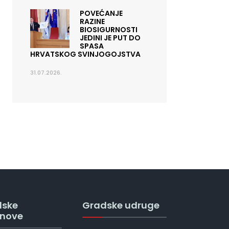
POVEĆANJE
RAZINE
BIOSIGURNOSTI
JEDINI JE PUT DO
SPASA
HRVATSKOG SVINJOGOJSTVA
31.07.2026.
dske
Gradske udruge
anove