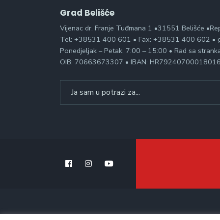
Grad Belišće
Vijenac dr. Franje Tuđmana 1 •31551 Belišće •Re
Tel: +38531 400 601 • Fax: +38531 400 602 • g
Ponedjeljak – Petak, 7:00 – 15:00 • Rad sa stran
OIB: 70663673307 • IBAN: HR7924070001801
Search
for: