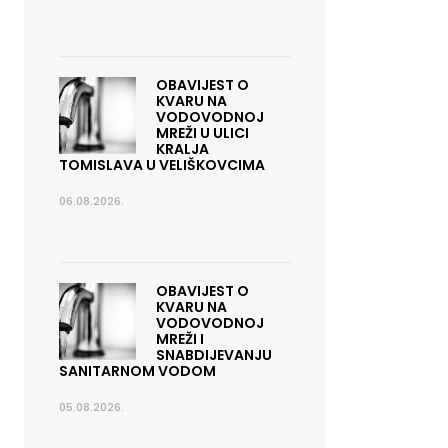
OBAVIJEST O
KVARU NA
VODOVODNOJ
MREŽI U ULICI
KRALJA
TOMISLAVA U VELIŠKOVCIMA
06.08.2026.
OBAVIJEST O
KVARU NA
VODOVODNOJ
MREŽI I
SNABDIJEVANJU
SANITARNOM VODOM
05.08.2026.