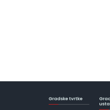
Gradske tvrtke
Gra
ust