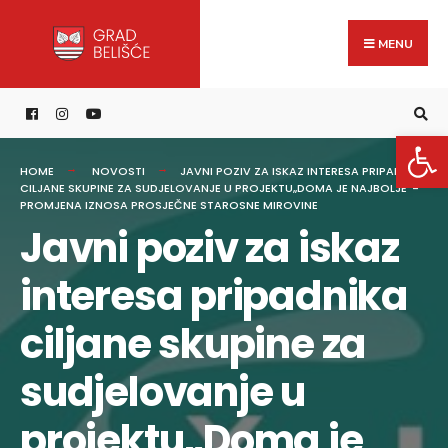
Search
content
Skip
for:
to
MENU
content
Open 
HOME
NOVOSTI
JAVNI POZIV ZA ISKAZ INTERESA PRIPADNIKA
CILJANE SKUPINE ZA SUDJELOVANJE U PROJEKTU„DOMA JE NAJBOLJE“-
PROMJENA IZNOSA PROSJEČNE STAROSNE MIROVINE
Javni poziv za iskaz
interesa pripadnika
ciljane skupine za
sudjelovanje u
projektu„Doma je