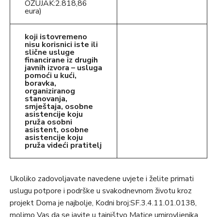
OŽUJAK:2.818,86
eura)
koji istovremeno
nisu korisnici iste ili
slične usluge
financirane iz drugih
javnih izvora – usluga
pomoći u kući,
boravka,
organiziranog
stanovanja,
smještaja, osobne
asistencije koju
pruža osobni
asistent, osobne
asistencije koju
pruža videći pratitelj
Ukoliko zadovoljavate navedene uvjete i želite primati
uslugu potpore i podrške u svakodnevnom životu kroz
projekt Doma je najbolje, Kodni broj:SF.3.4.11.01.0138,
molimo Vas da se javite u tajništvo Matice umirovljenika