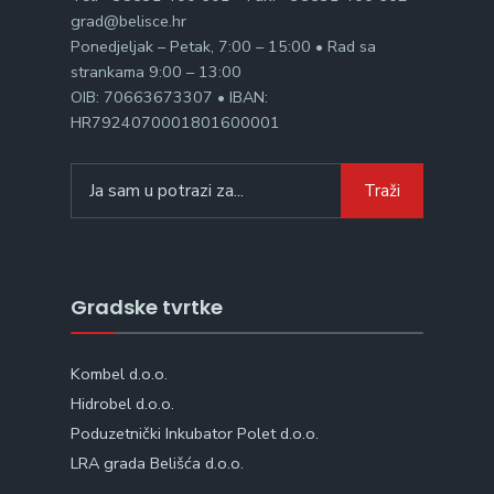
grad@belisce.hr
Ponedjeljak – Petak, 7:00 – 15:00 • Rad sa
strankama 9:00 – 13:00
OIB: 70663673307 • IBAN:
HR7924070001801600001
Search
Traži
for:
Gradske tvrtke
Kombel d.o.o.
Hidrobel d.o.o.
Poduzetnički Inkubator Polet d.o.o.
LRA grada Belišća d.o.o.