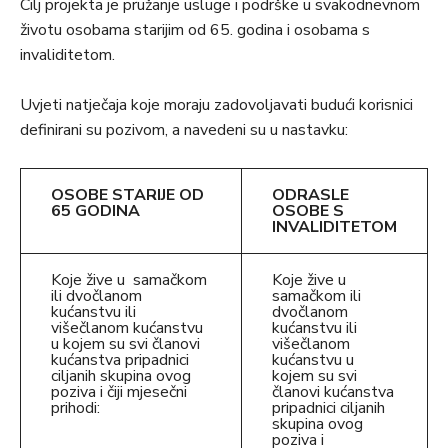
Cilj projekta je pružanje usluge i podrške u svakodnevnom
životu osobama starijim od 65. godina i osobama s
invaliditetom.
Uvjeti natječaja koje moraju zadovoljavati budući korisnici
definirani su pozivom, a navedeni su u nastavku:
OSOBE STARIJE OD
ODRASLE
65 GODINA
OSOBE S
INVALIDITETOM
Koje žive u samačkom
Koje žive u
ili dvočlanom
samačkom ili
kućanstvu ili
dvočlanom
višečlanom kućanstvu
kućanstvu ili
u kojem su svi članovi
višečlanom
kućanstva pripadnici
kućanstvu u
ciljanih skupina ovog
kojem su svi
poziva i čiji mjesečni
članovi kućanstva
prihodi:
pripadnici ciljanih
skupina ovog
poziva i