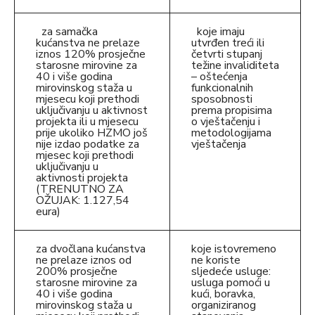
za samačka
koje imaju
kućanstva ne prelaze
utvrđen treći ili
iznos 120% prosječne
četvrti stupanj
starosne mirovine za
težine invaliditeta
40 i više godina
– oštećenja
mirovinskog staža u
funkcionalnih
mjesecu koji prethodi
sposobnosti
uključivanju u aktivnost
prema propisima
projekta ili u mjesecu
o vještačenju i
prije ukoliko HZMO još
metodologijama
nije izdao podatke za
vještačenja
mjesec koji prethodi
uključivanju u
aktivnosti projekta
(TRENUTNO ZA
OŽUJAK: 1.127,54
eura)
za dvočlana kućanstva
koje istovremeno
ne prelaze iznos od
ne koriste
200% prosječne
sljedeće usluge:
starosne mirovine za
usluga pomoći u
40 i više godina
kući, boravka,
mirovinskog staža u
organiziranog