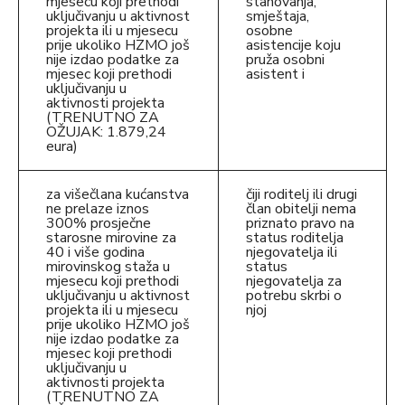
mjesecu koji prethodi
stanovanja,
uključivanju u aktivnost
smještaja,
projekta ili u mjesecu
osobne
prije ukoliko HZMO još
asistencije koju
nije izdao podatke za
pruža osobni
mjesec koji prethodi
asistent i
uključivanju u
aktivnosti projekta
(TRENUTNO ZA
OŽUJAK: 1.879,24
eura)
za višečlana kućanstva
čiji roditelj ili drugi
ne prelaze iznos
član obitelji nema
300% prosječne
priznato pravo na
starosne mirovine za
status roditelja
40 i više godina
njegovatelja ili
mirovinskog staža u
status
mjesecu koji prethodi
njegovatelja za
uključivanju u aktivnost
potrebu skrbi o
projekta ili u mjesecu
njoj
prije ukoliko HZMO još
nije izdao podatke za
mjesec koji prethodi
uključivanju u
aktivnosti projekta
(TRENUTNO ZA