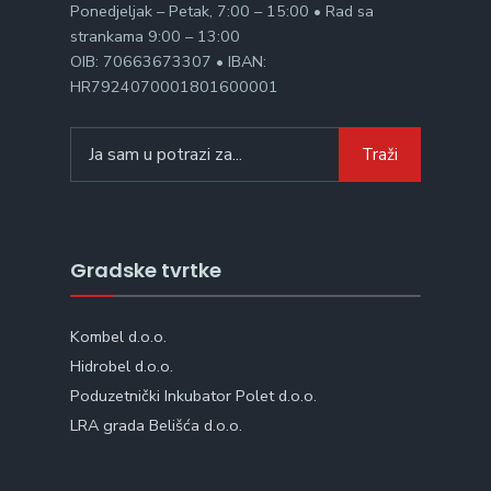
Ponedjeljak – Petak, 7:00 – 15:00 • Rad sa
strankama 9:00 – 13:00
OIB: 70663673307 • IBAN:
HR7924070001801600001
Search
Traži
for:
Gradske tvrtke
Kombel d.o.o.
Hidrobel d.o.o.
Poduzetnički Inkubator Polet d.o.o.
LRA grada Belišća d.o.o.