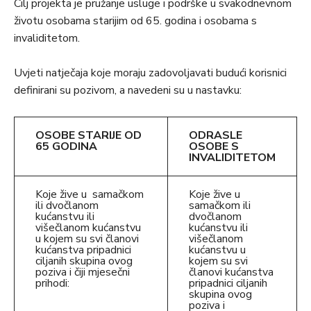
Cilj projekta je pružanje usluge i podrške u svakodnevnom
životu osobama starijim od 65. godina i osobama s
invaliditetom.
Uvjeti natječaja koje moraju zadovoljavati budući korisnici
definirani su pozivom, a navedeni su u nastavku:
OSOBE STARIJE OD
ODRASLE
65 GODINA
OSOBE S
INVALIDITETOM
Koje žive u samačkom
Koje žive u
ili dvočlanom
samačkom ili
kućanstvu ili
dvočlanom
višečlanom kućanstvu
kućanstvu ili
u kojem su svi članovi
višečlanom
kućanstva pripadnici
kućanstvu u
ciljanih skupina ovog
kojem su svi
poziva i čiji mjesečni
članovi kućanstva
prihodi:
pripadnici ciljanih
skupina ovog
poziva i