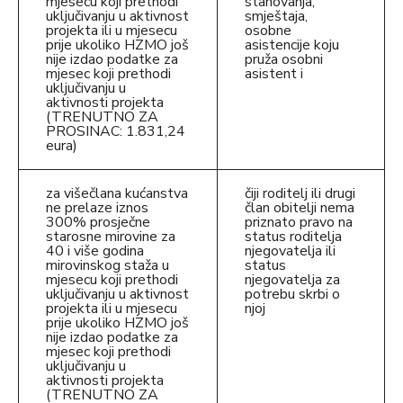
mjesecu koji prethodi
stanovanja,
uključivanju u aktivnost
smještaja,
projekta ili u mjesecu
osobne
prije ukoliko HZMO još
asistencije koju
nije izdao podatke za
pruža osobni
mjesec koji prethodi
asistent i
uključivanju u
aktivnosti projekta
(TRENUTNO ZA
PROSINAC: 1.831,24
eura)
za višečlana kućanstva
čiji roditelj ili drugi
ne prelaze iznos
član obitelji nema
300% prosječne
priznato pravo na
starosne mirovine za
status roditelja
40 i više godina
njegovatelja ili
mirovinskog staža u
status
mjesecu koji prethodi
njegovatelja za
uključivanju u aktivnost
potrebu skrbi o
projekta ili u mjesecu
njoj
prije ukoliko HZMO još
nije izdao podatke za
mjesec koji prethodi
uključivanju u
aktivnosti projekta
(TRENUTNO ZA