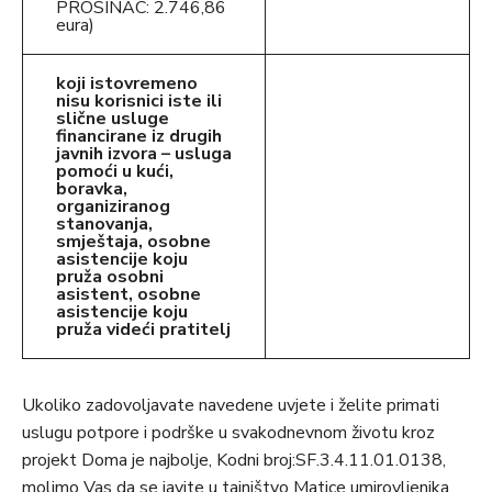
PROSINAC: 2.746,86
eura)
koji istovremeno
nisu korisnici iste ili
slične usluge
financirane iz drugih
javnih izvora – usluga
pomoći u kući,
boravka,
organiziranog
stanovanja,
smještaja, osobne
asistencije koju
pruža osobni
asistent, osobne
asistencije koju
pruža videći pratitelj
Ukoliko zadovoljavate navedene uvjete i želite primati
uslugu potpore i podrške u svakodnevnom životu kroz
projekt Doma je najbolje, Kodni broj:SF.3.4.11.01.0138,
molimo Vas da se javite u tajništvo Matice umirovljenika