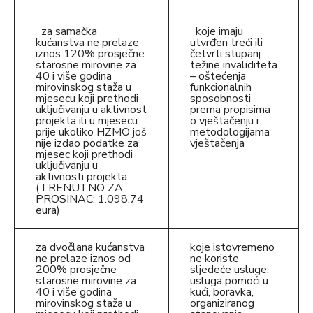
za samačka
koje imaju
kućanstva ne prelaze
utvrđen treći ili
iznos 120% prosječne
četvrti stupanj
starosne mirovine za
težine invaliditeta
40 i više godina
– oštećenja
mirovinskog staža u
funkcionalnih
mjesecu koji prethodi
sposobnosti
uključivanju u aktivnost
prema propisima
projekta ili u mjesecu
o vještačenju i
prije ukoliko HZMO još
metodologijama
nije izdao podatke za
vještačenja
mjesec koji prethodi
uključivanju u
aktivnosti projekta
(TRENUTNO ZA
PROSINAC: 1.098,74
eura)
za dvočlana kućanstva
koje istovremeno
ne prelaze iznos od
ne koriste
200% prosječne
sljedeće usluge:
starosne mirovine za
usluga pomoći u
40 i više godina
kući, boravka,
mirovinskog staža u
organiziranog