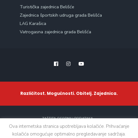
Turistička zajednica Belišće
Zajednica športskih udruga grada Belišća
LAG Karašica
Vatrogasna zajednica grada Belišća
Različitost. Mogućnosti. Obitelj. Zajednica.
ZAŠTITA OSOBNIH PODATAKA
Ova internetska stranica upotrebljava kolačiće. Prihvaćanje
kolačića omogućuje optimalno pregledavanje sadržaja.