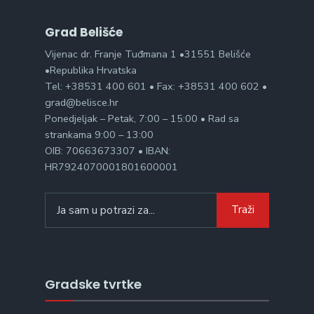
Grad Belišće
Vijenac dr. Franje Tuđmana 1 •31551 Belišće
•Republika Hrvatska
Tel: +38531 400 601 • Fax: +38531 400 602 •
grad@belisce.hr
Ponedjeljak – Petak, 7:00 – 15:00 • Rad sa
strankama 9:00 – 13:00
OIB: 70663673307 • IBAN:
HR7924070001801600001
Search
Traži
for:
Gradske tvrtke