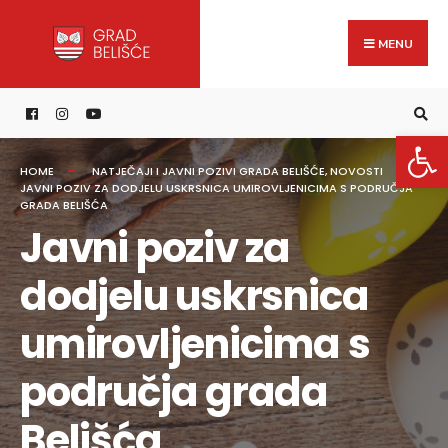
Search
content
Skip
for:
to
MENU
content
Open 
HOME
NATJEČAJI I JAVNI POZIVI GRADA BELIŠĆE
,
NOVOSTI
JAVNI POZIV ZA DODJELU USKRSNICA UMIROVLJENICIMA S PODRUČJA
GRADA BELIŠĆA
Javni poziv za
dodjelu uskrsnica
umirovljenicima s
područja grada
Belišća