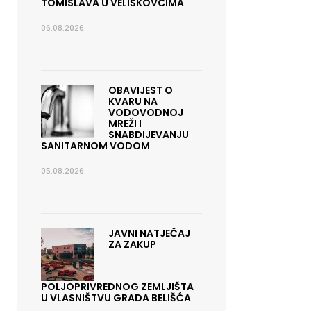
TOMISLAVA U VELIŠKOVCIMA
06.08.2026.
OBAVIJEST O
KVARU NA
VODOVODNOJ
MREŽI I
SNABDIJEVANJU
SANITARNOM VODOM
05.08.2026.
JAVNI NATJEČAJ
ZA ZAKUP
POLJOPRIVREDNOG ZEMLJIŠTA
U VLASNIŠTVU GRADA BELIŠĆA