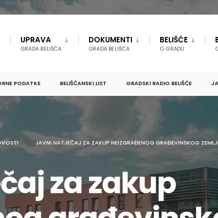
UPRAVA
DOKUMENTI
BELIŠĆE
GRADA BELIŠĆA
GRADA BELIŠĆA
O GRADU
ORNE PODATKE
BELIŠĆANSKI LIST
GRADSKI RADIO BELIŠĆE
JA
OVOSTI
JAVNI NATJEČAJ ZA ZAKUP NEIZGRAĐENOG GRAĐEVINSKOG ZEMLJI
ečaj za zakup