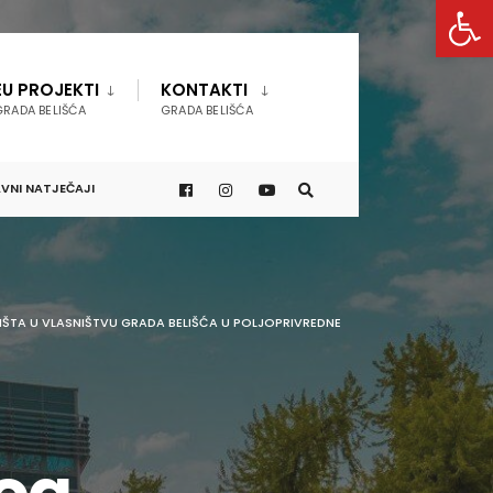
Open 
EU PROJEKTI
KONTAKTI
GRADA BELIŠĆA
GRADA BELIŠĆA
VNI NATJEČAJI
ŠTA U VLASNIŠTVU GRADA BELIŠĆA U POLJOPRIVREDNE