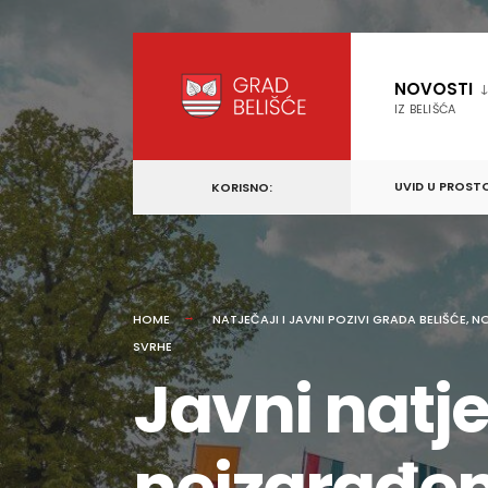
content
Skip
to
NOVOSTI
content
IZ BELIŠĆA
UVID U PROST
KORISNO:
HOME
NATJEČAJI I JAVNI POZIVI GRADA BELIŠĆE
,
N
SVRHE
Javni natj