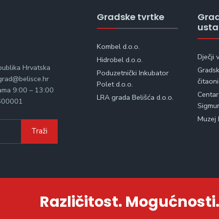
Gradske tvrtke
Gra
ust
Kombel d.o.o.
Dječji 
Hidrobel d.o.o.
publika Hrvatska
Gradska
Poduzetnički Inkubator
rad@belisce.hr
čitaon
Polet d.o.o.
kama 9:00 – 13:00
Centar
LRA grada Belišća d.o.o.
600001
Sigmu
Muzej 
Traži
Različitost. Mogućnosti.