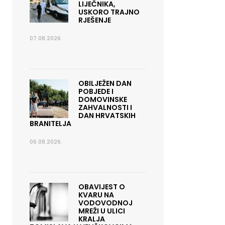
LIJEČNIKA,
USKORO TRAJNO
RJEŠENJE
07.08.2026.
OBILJEŽEN DAN
POBJEDE I
DOMOVINSKE
ZAHVALNOSTI I
DAN HRVATSKIH
BRANITELJA
06.08.2026.
OBAVIJEST O
KVARU NA
VODOVODNOJ
MREŽI U ULICI
KRALJA