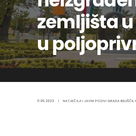
neizgrađe
zemljišta u
u poljopri
11.05.2023.
|
NATJEČAJI I JAVNI POZIVI GRADA BELIŠĆE
,