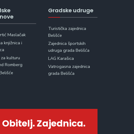
dske
Gradske udruge
anove
Turistička zajednica
vrtić Maslačak
Belišće
 knjižnica i
Zajednica športskih
ica
udruga grada Belišća
 za kulturu
LAG Karašica
nd Romberg
Vatrogasna zajednica
Belišće
grada Belišća
 Obitelj. Zajednica.