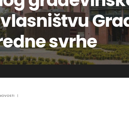
nog građevinsk
 vlasništvu Gra
vredne svrhe
NOVOSTI
|