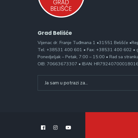
Grad Belišće
Vijenac dr. Franje Tuđmana 1 •31551 Belišće •Re
Tel: +38531 400 601 • Fax: +38531 400 602 • g
Ponedjeljak – Petak, 7:00 – 15:00 • Rad sa stran
OIB: 70663673307 • IBAN: HR7924070001801
Search
for: