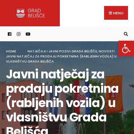
Search
content
Skip
for:
to
MENU
content
Open 
HOME
NATJEČAJI I JAVNI POZIVI GRADA BELIŠĆE
,
NOVOSTI
JAVNI NATJEČAJ ZA PRODAJU POKRETNINA (RABLJENIH VOZILA) U
VLASNIŠTVU GRADA BELIŠĆA
Javni natječaj za
prodaju pokretnina
(rabljenih vozila) u
vlasništvu Grada
Belišća