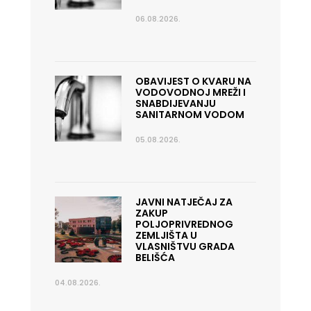
06.08.2026.
OBAVIJEST O KVARU NA
VODOVODNOJ MREŽI I
SNABDIJEVANJU
SANITARNOM VODOM
05.08.2026.
JAVNI NATJEČAJ ZA
ZAKUP
POLJOPRIVREDNOG
ZEMLJIŠTA U
VLASNIŠTVU GRADA
BELIŠĆA
04.08.2026.