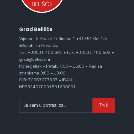
Grad Belišće
Vijenac dr. Franje Tuđmana 1 •31551 Belišće
•Republika Hrvatska
Tel: +38531 400 601 • Fax: +38531 400 602 •
grad@belisce.hr
Ponedjeljak – Petak, 7:00 – 15:00 • Rad sa
strankama 9:00 – 13:00
OIB: 70663673307 • IBAN:
HR7924070001801600001
Search
Traži
for: