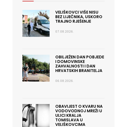
VELIŠKOVCI VIŠE NISU
BEZ LIJEČNIKA, USKORO
TRAJNO RJEŠENJE
07.08.2026.
OBILJEŽEN DAN POBJEDE
I DOMOVINSKE
ZAHVALNOSTI I DAN
HRVATSKIH BRANITELJA
06.08.2026.
OBAVIJEST O KVARU NA
VODOVODNOJ MREŽI U
ULICI KRALJA
TOMISLAVA U
VELIŠKOVCIMA