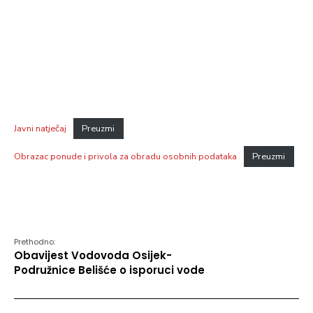
Javni natječaj
Preuzmi
Obrazac ponude i privola za obradu osobnih podataka
Preuzmi
Prethodno:
Obavijest Vodovoda Osijek-
Podružnice Belišće o isporuci vode