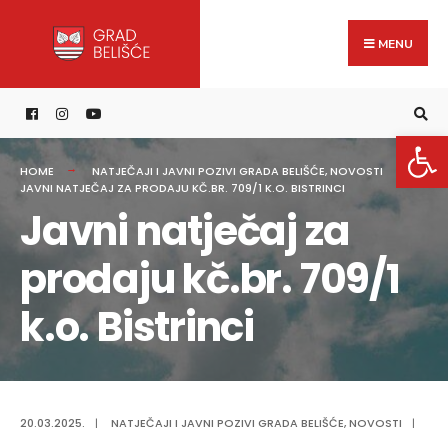
Search
content
Skip
for:
to
MENU
content
Open 
HOME
NATJEČAJI I JAVNI POZIVI GRADA BELIŠĆE
,
NOVOSTI
JAVNI NATJEČAJ ZA PRODAJU KČ.BR. 709/1 K.O. BISTRINCI
Javni natječaj za
prodaju kč.br. 709/1
k.o. Bistrinci
20.03.2025.
|
NATJEČAJI I JAVNI POZIVI GRADA BELIŠĆE
,
NOVOSTI
|