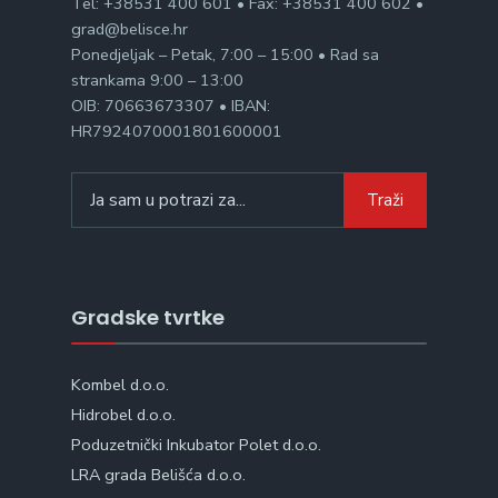
Tel: +38531 400 601 • Fax: +38531 400 602 •
grad@belisce.hr
Ponedjeljak – Petak, 7:00 – 15:00 • Rad sa
strankama 9:00 – 13:00
OIB: 70663673307 • IBAN:
HR7924070001801600001
Search
Traži
for:
Gradske tvrtke
Kombel d.o.o.
Hidrobel d.o.o.
Poduzetnički Inkubator Polet d.o.o.
LRA grada Belišća d.o.o.