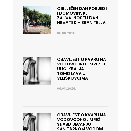
OBILJEŽEN DAN POBJEDE
I DOMOVINSKE
ZAHVALNOSTI I DAN
HRVATSKIH BRANITELJA
06.08.2026.
OBAVIJEST O KVARU NA
VODOVODNOJ MREŽI U
ULICI KRALJA
TOMISLAVA U
VELIŠKOVCIMA
06.08.2026.
OBAVIJEST O KVARU NA
VODOVODNOJ MREŽI I
SNABDIJEVANJU
SANITARNOM VODOM