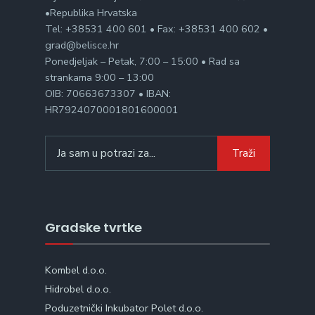
•Republika Hrvatska
Tel: +38531 400 601 • Fax: +38531 400 602 •
grad@belisce.hr
Ponedjeljak – Petak, 7:00 – 15:00 • Rad sa
strankama 9:00 – 13:00
OIB: 70663673307 • IBAN:
HR7924070001801600001
Search
Traži
for:
Gradske tvrtke
Kombel d.o.o.
Hidrobel d.o.o.
Poduzetnički Inkubator Polet d.o.o.