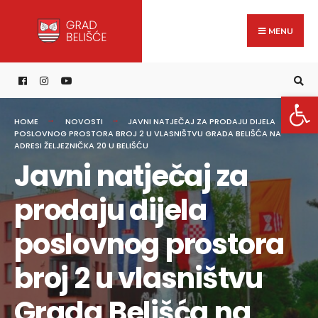
Search
content
Skip
for:
to
MENU
content
Open 
HOME
NOVOSTI
JAVNI NATJEČAJ ZA PRODAJU DIJELA
POSLOVNOG PROSTORA BROJ 2 U VLASNIŠTVU GRADA BELIŠĆA NA
ADRESI ŽELJEZNIČKA 20 U BELIŠĆU
Javni natječaj za
prodaju dijela
poslovnog prostora
broj 2 u vlasništvu
Grada Belišća na