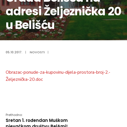
adresi Željeznička 20
u Belišću
05.10.2017.
|
NOVOSTI
|
Obrazac-ponude-za-kupovinu-dijela-prostora-broj-2.-
Željeznička-20.doc
Prethodno:
Sretan 1. rođendan Muškom
pjevačkom društvu BelAmi!