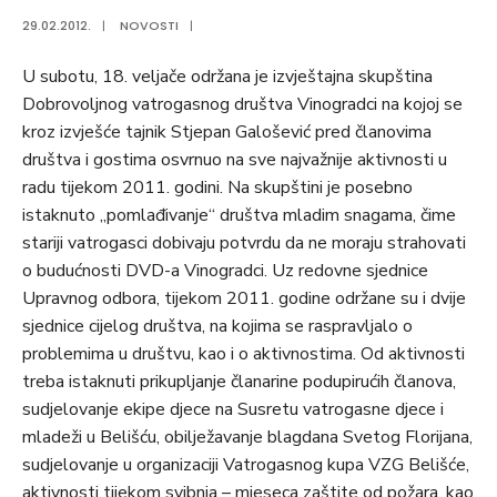
29.02.2012.
|
NOVOSTI
|
U subotu, 18. veljače održana je izvještajna skupština
Dobrovoljnog vatrogasnog društva Vinogradci na kojoj se
kroz izvješće tajnik Stjepan Galošević pred članovima
društva i gostima osvrnuo na sve najvažnije aktivnosti u
radu tijekom 2011. godini. Na skupštini je posebno
istaknuto „pomlađivanje“ društva mladim snagama, čime
stariji vatrogasci dobivaju potvrdu da ne moraju strahovati
o budućnosti DVD-a Vinogradci. Uz redovne sjednice
Upravnog odbora, tijekom 2011. godine održane su i dvije
sjednice cijelog društva, na kojima se raspravljalo o
problemima u društvu, kao i o aktivnostima. Od aktivnosti
treba istaknuti prikupljanje članarine podupirućih članova,
sudjelovanje ekipe djece na Susretu vatrogasne djece i
mladeži u Belišću, obilježavanje blagdana Svetog Florijana,
sudjelovanje u organizaciji Vatrogasnog kupa VZG Belišće,
aktivnosti tijekom svibnja – mjeseca zaštite od požara, kao