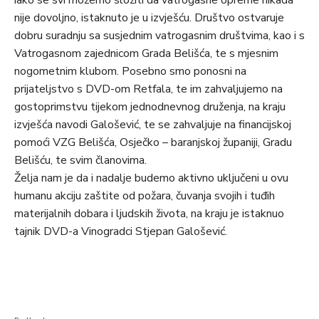
iako se svi možemo složiti da vatrogasne opreme nikada
nije dovoljno, istaknuto je u izvješću. Društvo ostvaruje
dobru suradnju sa susjednim vatrogasnim društvima, kao i s
Vatrogasnom zajednicom Grada Belišća, te s mjesnim
nogometnim klubom. Posebno smo ponosni na
prijateljstvo s DVD-om Retfala, te im zahvaljujemo na
gostoprimstvu tijekom jednodnevnog druženja, na kraju
izvješća navodi Galošević, te se zahvaljuje na financijskoj
pomoći VZG Belišća, Osječko – baranjskoj županiji, Gradu
Belišću, te svim članovima.
Želja nam je da i nadalje budemo aktivno uključeni u ovu
humanu akciju zaštite od požara, čuvanja svojih i tuđih
materijalnih dobara i ljudskih života, na kraju je istaknuo
tajnik DVD-a Vinogradci Stjepan Galošević.