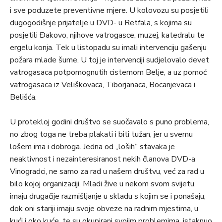
i sve poduzete preventivne mjere. U kolovozu su posjetili
dugogodišnje prijatelje u DVD- u Retfala, s kojima su
posjetili Đakovo, njihove vatrogasce, muzej, katedralu te
ergelu konja. Tek u listopadu su imali intervenciju gašenju
požara mlade šume. U toj je intervenciji sudjelovalo devet
vatrogasaca potpomognutih cisternom Belje, a uz pomoć
vatrogasaca iz Veliškovaca, Tiborjanaca, Bocanjevaca i
Belišća.
U protekloj godini društvo se suočavalo s puno problema,
no zbog toga ne treba plakati i biti tužan, jer u svemu
lošem ima i dobroga. Jedna od „loših“ stavaka je
neaktivnost i nezainteresiranost nekih članova DVD-a
Vinogradci, ne samo za rad u našem društvu, već za rad u
bilo kojoj organizaciji. Mladi žive u nekom svom svijetu,
imaju drugačije razmišljanje u skladu s kojim se i ponašaju,
dok oni stariji imaju svoje obveze na radnim mjestima, u
kući i oko kuće, te su okupirani svojim problemima, istaknuo