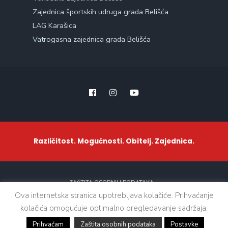
Zajednica športskih udruga grada Belišća
LAG Karašica
Vatrogasna zajednica grada Belišća
Različitost. Mogućnosti. Obitelj. Zajednica.
ZAŠTITA OSOBNIH PODATAKA
Ova internetska stranica upotrebljava kolačiće. Prihvaćanje
kolačića omogućuje optimalno pregledavanje sadržaja.
Sva prava zadržana. © 2021 - Grad Belišće
Prihvaćam
Zaštita osobnih podataka
Postavke