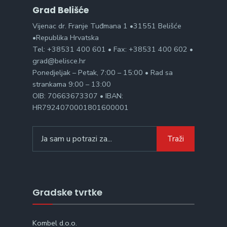
Grad Belišće
Vijenac dr. Franje Tuđmana 1 •31551 Belišće
•Republika Hrvatska
Tel: +38531 400 601 • Fax: +38531 400 602 •
grad@belisce.hr
Ponedjeljak – Petak, 7:00 – 15:00 • Rad sa
strankama 9:00 – 13:00
OIB: 70663673307 • IBAN:
HR7924070001801600001
Search
Traži
for:
Gradske tvrtke
Kombel d.o.o.