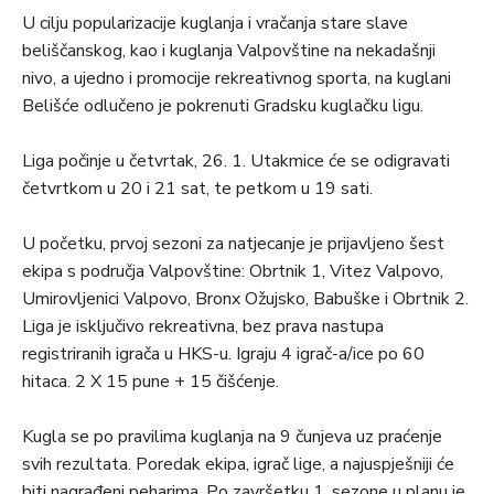
U cilju popularizacije kuglanja i vračanja stare slave
beliščanskog, kao i kuglanja Valpovštine na nekadašnji
nivo, a ujedno i promocije rekreativnog sporta, na kuglani
Belišće odlučeno je pokrenuti Gradsku kuglačku ligu.
Liga počinje u četvrtak, 26. 1. Utakmice će se odigravati
četvrtkom u 20 i 21 sat, te petkom u 19 sati.
U početku, prvoj sezoni za natjecanje je prijavljeno šest
ekipa s područja Valpovštine: Obrtnik 1, Vitez Valpovo,
Umirovljenici Valpovo, Bronx Ožujsko, Babuške i Obrtnik 2.
Liga je isključivo rekreativna, bez prava nastupa
registriranih igrača u HKS-u. Igraju 4 igrač-a/ice po 60
hitaca. 2 X 15 pune + 15 čišćenje.
Kugla se po pravilima kuglanja na 9 čunjeva uz praćenje
svih rezultata. Poredak ekipa, igrač lige, a najuspješniji će
biti nagrađeni peharima. Po završetku 1. sezone u planu je