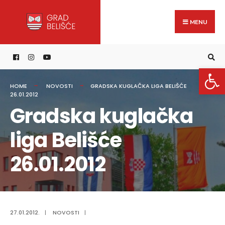
Search
content
Skip
for:
to
MENU
content
Open 
HOME
NOVOSTI
GRADSKA KUGLAČKA LIGA BELIŠĆE
26.01.2012
Gradska kuglačka
liga Belišće
26.01.2012
27.01.2012.
|
NOVOSTI
|