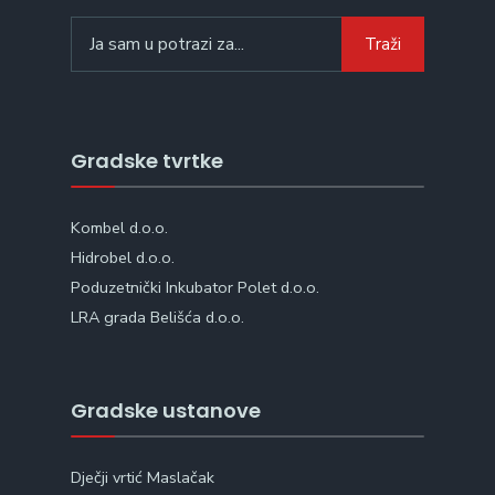
Search
Traži
for:
Gradske tvrtke
Kombel d.o.o.
Hidrobel d.o.o.
Poduzetnički Inkubator Polet d.o.o.
LRA grada Belišća d.o.o.
Gradske ustanove
Dječji vrtić Maslačak