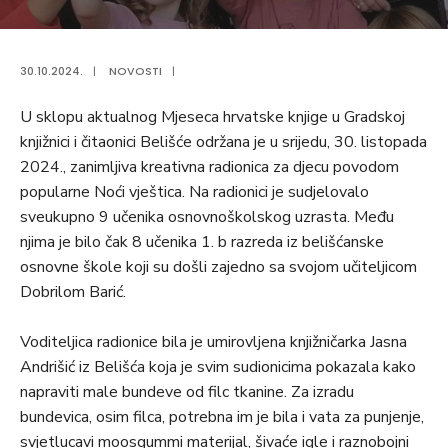
30.10.2024.
|
NOVOSTI
|
U sklopu aktualnog Mjeseca hrvatske knjige u Gradskoj
knjižnici i čitaonici Belišće održana je u srijedu, 30. listopada
2024., zanimljiva kreativna radionica za djecu povodom
popularne Noći vještica. Na radionici je sudjelovalo
sveukupno 9 učenika osnovnoškolskog uzrasta. Među
njima je bilo čak 8 učenika 1. b razreda iz belišćanske
osnovne škole koji su došli zajedno sa svojom učiteljicom
Dobrilom Barić.
Voditeljica radionice bila je umirovljena knjižničarka Jasna
Andrišić iz Belišća koja je svim sudionicima pokazala kako
napraviti male bundeve od filc tkanine. Za izradu
bundevica, osim filca, potrebna im je bila i vata za punjenje,
svjetlucavi moosgummi materijal, šivaće igle i raznobojni