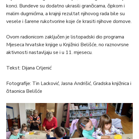
konci. Bundeve su dodatno ukrasili grančicama, čipkom i
malim dugmićima, a krajnji rezultat njihovog rada bile su
vesele i šarene rukotvorine koje će krasiti njihove domove.
Ovom radionicom zaključen je listopadski dio programa
Mjeseca hrvatske knjige u Knjižnici Belišće, no raznovrsne
aktivnosti nastavljaju se i u 11. mjesecu.
Tekst: Dijana Crljenić
Fotografije: Tin Lacković, Jasna Andrišić, Gradska knjižnica i
čitaonica Belišće