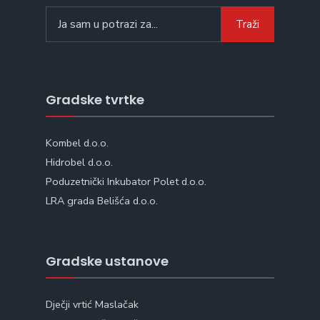
Search
Traži
for:
Gradske tvrtke
Kombel d.o.o.
Hidrobel d.o.o.
Poduzetnički Inkubator Polet d.o.o.
LRA grada Belišća d.o.o.
Gradske ustanove
Dječji vrtić Maslačak