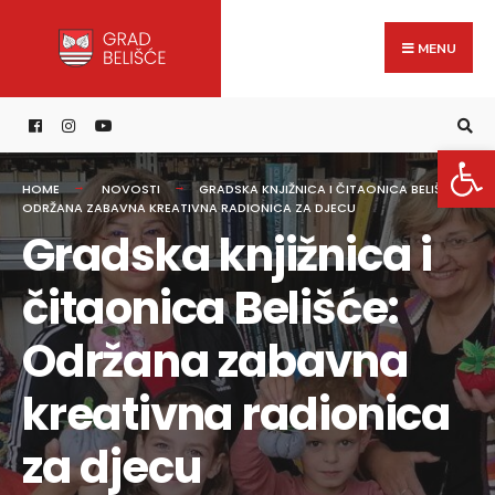
Search
content
Skip
for:
to
MENU
content
Open 
HOME
NOVOSTI
GRADSKA KNJIŽNICA I ČITAONICA BELIŠĆE:
ODRŽANA ZABAVNA KREATIVNA RADIONICA ZA DJECU
Gradska knjižnica i
čitaonica Belišće:
Održana zabavna
kreativna radionica
za djecu