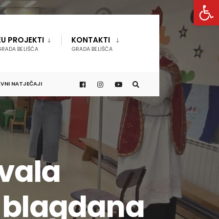
Open 
EU PROJEKTI
KONTAKTI
GRADA BELIŠĆA
GRADA BELIŠĆA
VNI NATJEČAJI
vala
m blagdana