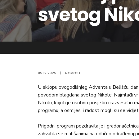
svetog Nik
05.12.2025.
|
NOVOSTI
|
U sklopu ovogodišnjeg Adventa u Belišću, dana
povodom blagdana svetog Nikole. Najmlađi vrtić
Nikolu, koji ih je osobno posjetio i razveselio
programu, a osmijesi i radost mogli su se vidjet
Prigodni program pozdravila je i gradonačelnica 
zahvalila se mališanima na odlično odrađenoj pr