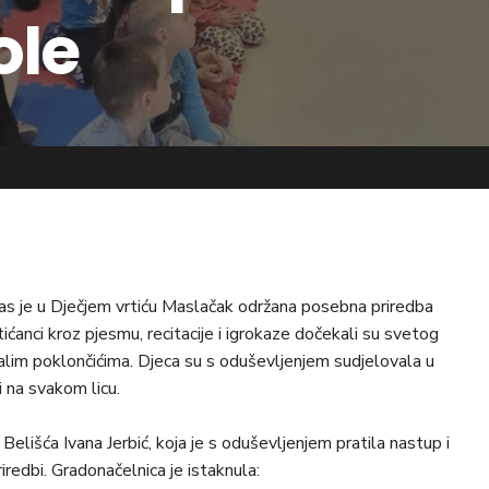
ole
s je u Dječjem vrtiću Maslačak održana posebna priredba
anci kroz pjesmu, recitacije i igrokaze dočekali su svetog
 malim poklončićima. Djeca su s oduševljenjem sudjelovala u
i na svakom licu.
Belišća Ivana Jerbić, koja je s oduševljenjem pratila nastup i
iredbi. Gradonačelnica je istaknula: