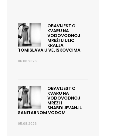
OBAVIJEST O
KVARU NA
VODOVODNOJ
MREŽI U ULICI
KRALJA
TOMISLAVA U VELIŠKOVCIMA
06.08.2026.
OBAVIJEST O
KVARU NA
VODOVODNOJ
MREŽI I
SNABDIJEVANJU
SANITARNOM VODOM
05.08.2026.