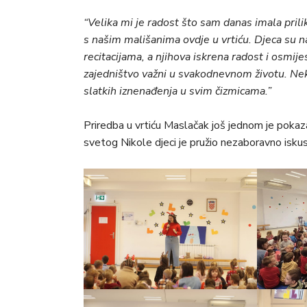
“Velika mi je radost što sam danas imala pri
s našim mališanima ovdje u vrtiću. Djeca su
recitacijama, a njihova iskrena radost i osmije
zajedništvo važni u svakodnevnom životu. Nek
slatkih iznenađenja u svim čizmicama.”
Priredba u vrtiću Maslačak još jednom je pokaza
svetog Nikole djeci je pružio nezaboravno iskus