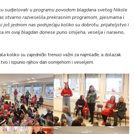
liku sudjelovati u programu povodom blagdana svetog Nikole
 nas stvarno razveselila prekrasnim programom, pjesmama i
si još jednom nas podsjećaju koliko su dobrotu, prijateljstvo i
a im ovaj blagdan donese puno smijeha, veselja i naravno,
la koliko su zajednički trenuci važni za najmlađe, a dolazak
tvo i ispunio njihov dan osmijehom i veseljem.