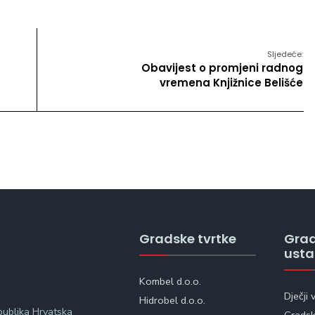
Sljedeće:
Obavijest o promjeni radnog
vremena Knjižnice Belišće
Gradske tvrtke
Gra
ust
Kombel d.o.o.
Dječji 
Hidrobel d.o.o.
publika Hrvatska