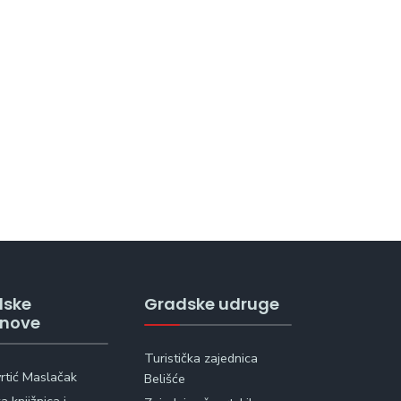
dske
Gradske udruge
anove
Turistička zajednica
vrtić Maslačak
Belišće