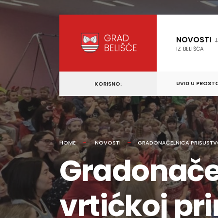
content
Skip
to
NOVOSTI
content
IZ BELIŠĆA
UVID U PROST
KORISNO:
HOME
NOVOSTI
GRADONAČELNICA PRISUSTV
Gradonačel
vrtićkoj p