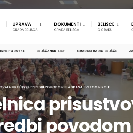
UPRAVA
DOKUMENTI
BELIŠĆE
GRADA BELIŠĆA
GRADA BELIŠĆA
O GRADU
ORNE PODATKE
BELIŠĆANSKI LIST
GRADSKI RADIO BELIŠĆE
JA
OVALA VRTIĆKOJ PRIREDBI POVODOM BLAGDANA SVETOG NIKOLE
nica prisustvo
riredbi povodo