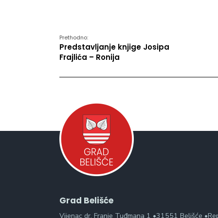
Prethodno:
Predstavljanje knjige Josipa
Frajlića – Ronija
Grad Belišće
Vijenac dr. Franje Tuđmana 1 •31551 Belišće •Re