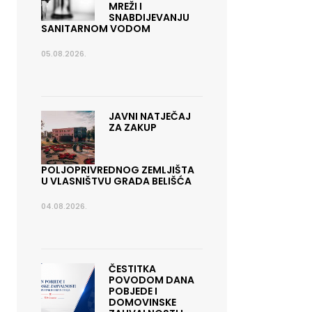
MREŽI I
SNABDIJEVANJU
SANITARNOM VODOM
05.08.2026.
JAVNI NATJEČAJ
ZA ZAKUP
POLJOPRIVREDNOG ZEMLJIŠTA
U VLASNIŠTVU GRADA BELIŠĆA
04.08.2026.
ČESTITKA
POVODOM DANA
POBJEDE I
DOMOVINSKE