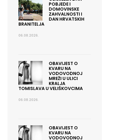
POBJEDE I
DOMOVINSKE
ZAHVALNOSTI I
DAN HRVATSKIH
BRANITELJA
06.08.2026.
OBAVIJEST O
KVARU NA
VODOVODNOJ
MREŽI U ULICI
KRALJA
TOMISLAVA U VELIŠKOVCIMA
06.08.2026.
OBAVIJEST O
KVARU NA
VODOVODNOJ