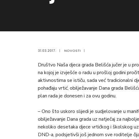
31.03.2017.
|
NOVOSTI
|
Društvo Naša djeca grada Belišća jučer je u pr
na kojoj je izvješće o radu u prošloj godini pr
aktivnostima se ističu, sada već tradicionalni d
pohađaju vrtić, obilježavanje Dana grada Belišća
plan rada je donesen i za ovu godinu.
– Ono što uskoro slijedi je sudjelovanje u manif
obilježavanje Dana grada uz natječaj za najbolje
nekoliko desetaka djece vrtićkog i školskog uzr
DND-a, podsjetivši još jednom sve roditelje čij