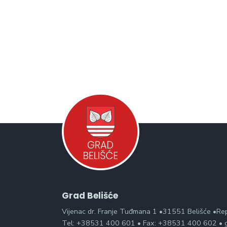
Grad Belišće
Vijenac dr. Franje Tuđmana 1 •31551 Belišće •Re
Tel: +38531 400 601 • Fax: +38531 400 602 • g