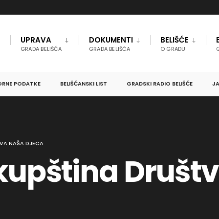
UPRAVA
DOKUMENTI
BELIŠĆE
GRADA BELIŠĆA
GRADA BELIŠĆA
O GRADU
ORNE PODATKE
BELIŠĆANSKI LIST
GRADSKI RADIO BELIŠĆE
JA
VA NAŠA DJECA
kupština Društ