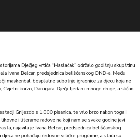
ostorijama Dječjeg vrtića “Maslačak” održalo godišnju skupštinu
očitala Ivana Belcar, predsjednica belišćanskog DND-a. Među
ječji maskenbal, besplatne subotnje igraonice za djecu koja ne
, Cvjetni korzo, Dan igara, Dječji tjedan i mnoge druge, a sličan
estaciji Gnijezdo s 1.000 pisanica, te vrlo brzo nakon toga i
 likovne i literarne radove na koji nam se svake godine javi
asta, najavila je Ivana Belcar, predsjednica belišćanskog
a djeca ne pohađaju redovne vrtićke programe, a stara su