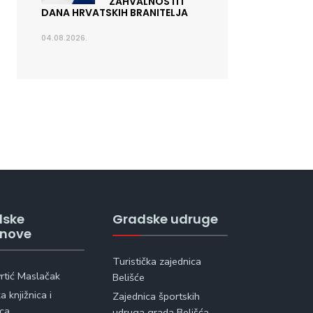
ZAHVALNOSTI I
DANA HRVATSKIH BRANITELJA
04.08.2026.
dske
Gradske udruge
anove
Turistička zajednica
vrtić Maslačak
Belišće
 knjižnica i
Zajednica športskih
ica
udruga grada Belišća