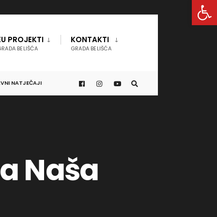
Open 
EU PROJEKTI
KONTAKTI
GRADA BELIŠĆA
GRADA BELIŠĆA
VNI NATJEČAJI
va Naša