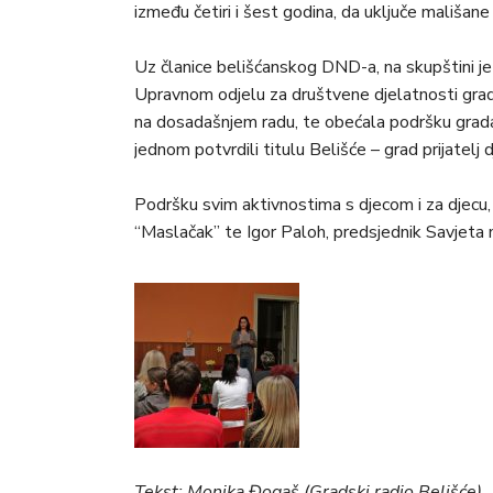
između četiri i šest godina, da uključe mališa
Uz članice belišćanskog DND-a, na skupštini je 
Upravnom odjelu za društvene djelatnosti grada
na dosadašnjem radu, te obećala podršku grada 
jednom potvrdili titulu Belišće – grad prijatelj d
Podršku svim aktivnostima s djecom i za djecu, 
“Maslačak” te Igor Paloh, predsjednik Savjeta 
Tekst: Monika Đogaš (Gradski radio Belišće)