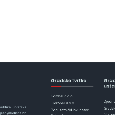
Gradske tvrtke
Gra
ust
Kombel d.o.o.
Dječji 
Hidrobel d.o.o.
publika Hrvatska
Gradska
Poduzetnički Inkubator
rad@belisce.hr
čitaon