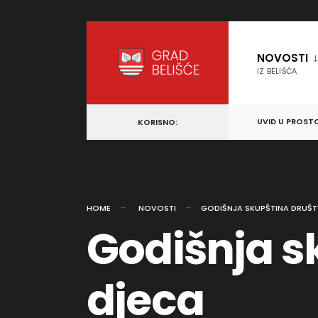
content
Skip
to
NOVOSTI
content
IZ BELIŠĆA
UVID U PROST
KORISNO:
HOME
NOVOSTI
GODIŠNJA SKUPŠTINA DRUŠT
Godišnja s
djeca