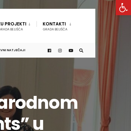
Open 
EU PROJEKTI
KONTAKTI
GRADA BELIŠĆA
GRADA BELIŠĆA
VNI NATJEČAJI
narodnom
ts” u