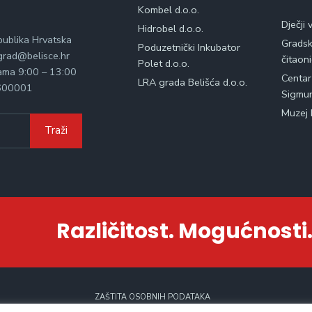
Kombel d.o.o.
Dječji 
Hidrobel d.o.o.
publika Hrvatska
Gradska
Poduzetnički Inkubator
rad@belisce.hr
čitaon
Polet d.o.o.
kama 9:00 – 13:00
Centar
LRA grada Belišća d.o.o.
600001
Sigmu
Muzej 
Traži
Različitost. Mogućnosti.
ZAŠTITA OSOBNIH PODATAKA