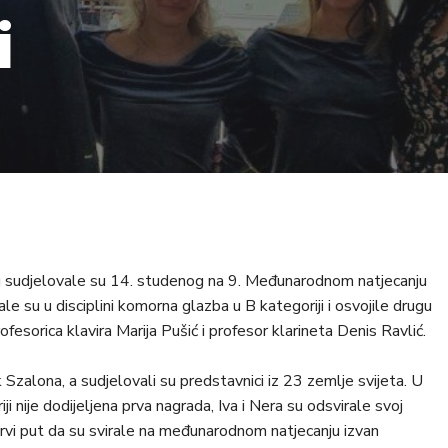
i
iru sudjelovale su 14. studenog na 9. Međunarodnom natjecanju
le su u disciplini komorna glazba u B kategoriji i osvojile drugu
ofesorica klavira Marija Pušić i profesor klarineta Denis Ravlić.
 Szalona, a sudjelovali su predstavnici iz 23 zemlje svijeta. U
riji nije dodijeljena prva nagrada, Iva i Nera su odsvirale svoj
rvi put da su svirale na međunarodnom natjecanju izvan