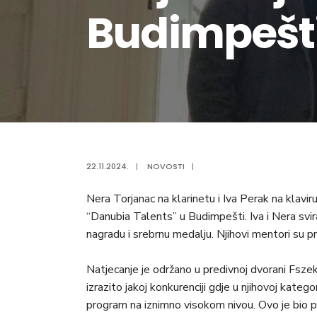
Budimpešt
22.11.2024.
|
NOVOSTI
|
Nera Torjanac na klarinetu i Iva Perak na klav
“Danubia Talents” u Budimpešti. Iva i Nera svira
nagradu i srebrnu medalju. Njihovi mentori su pr
Natjecanje je održano u predivnoj dvorani Fszek
izrazito jakoj konkurenciji gdje u njihovoj katego
program na iznimno visokom nivou. Ovo je bio p