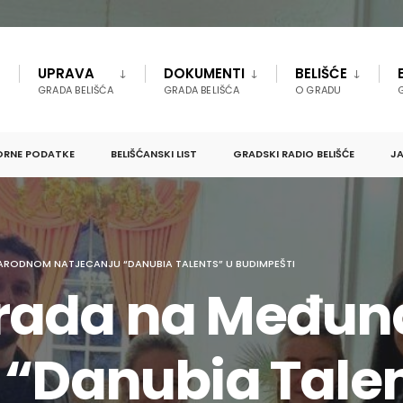
UPRAVA
DOKUMENTI
BELIŠĆE
GRADA BELIŠĆA
GRADA BELIŠĆA
O GRADU
ORNE PODATKE
BELIŠĆANSKI LIST
GRADSKI RADIO BELIŠĆE
JA
RODNOM NATJECANJU “DANUBIA TALENTS” U BUDIMPEŠTI
rada na Među
 “Danubia Talen