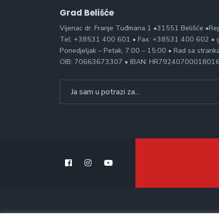
Grad Belišće
Vijenac dr. Franje Tuđmana 1 •31551 Belišće •Re
Tel: +38531 400 601 • Fax: +38531 400 602 • g
Ponedjeljak – Petak, 7:00 – 15:00 • Rad sa stran
OIB: 70663673307 • IBAN: HR7924070001801
Search
for: