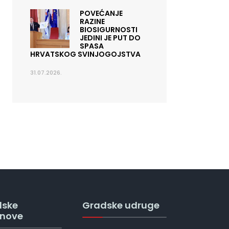
POVEĆANJE
RAZINE
BIOSIGURNOSTI
JEDINI JE PUT DO
SPASA
HRVATSKOG SVINJOGOJSTVA
31.07.2026.
dske
Gradske udruge
anove