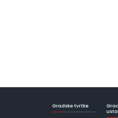
Gradske tvrtke
Gra
ust