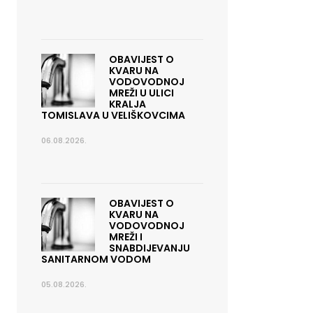
OBAVIJEST O
KVARU NA
VODOVODNOJ
MREŽI U ULICI
KRALJA
TOMISLAVA U VELIŠKOVCIMA
06.08.2026.
OBAVIJEST O
KVARU NA
VODOVODNOJ
MREŽI I
SNABDIJEVANJU
SANITARNOM VODOM
05.08.2026.