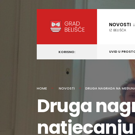
content
Skip
to
NOVOSTI
content
IZ BELIŠĆA
UVID U PROST
KORISNO:
HOME
NOVOSTI
DRUGA NAGRADA NA MEĐUNA
Druga nag
natjecanju