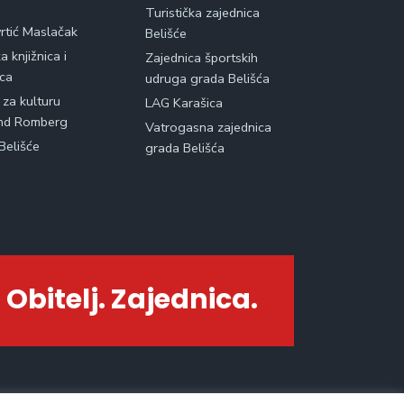
Turistička zajednica
vrtić Maslačak
Belišće
 knjižnica i
Zajednica športskih
ica
udruga grada Belišća
 za kulturu
LAG Karašica
nd Romberg
Vatrogasna zajednica
Belišće
grada Belišća
 Obitelj. Zajednica.