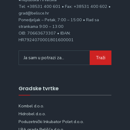
Tel: +38531 400 601 • Fax: +38531 400 602 •
grad@belisce.hr
Ponedjeljak – Petak, 7:00 – 15:00 • Rad sa
strankama 9:00 – 13:00
OIB: 70663673307 • IBAN:
HR7924070001801600001
Search
Traži
for:
Gradske tvrtke
Kombel d.o.o.
Hidrobel d.o.o.
Poduzetnički Inkubator Polet d.o.o.
LRA grada Belišća d.o.o.