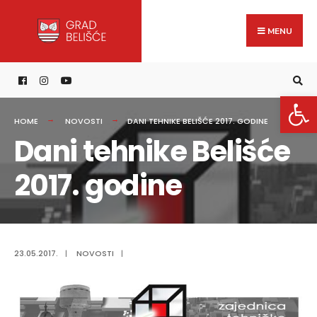
Search
content
Skip
for:
to
MENU
content
Open 
HOME
NOVOSTI
DANI TEHNIKE BELIŠĆE 2017. GODINE
Dani tehnike Belišće
2017. godine
23.05.2017.
|
NOVOSTI
|