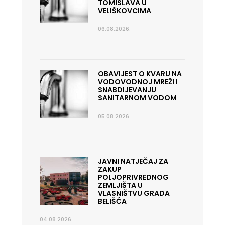
TOMISLAVA U
VELIŠKOVCIMA
06.08.2026.
OBAVIJEST O KVARU NA
VODOVODNOJ MREŽI I
SNABDIJEVANJU
SANITARNOM VODOM
05.08.2026.
JAVNI NATJEČAJ ZA
ZAKUP
POLJOPRIVREDNOG
ZEMLJIŠTA U
VLASNIŠTVU GRADA
BELIŠĆA
04.08.2026.