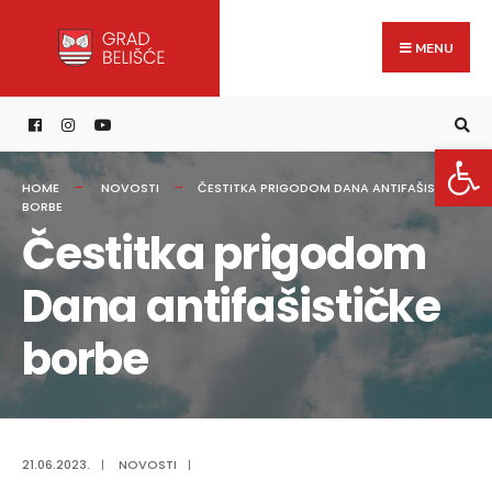
Search
content
Skip
for:
to
MENU
content
Open 
HOME
NOVOSTI
ČESTITKA PRIGODOM DANA ANTIFAŠISTIČKE
BORBE
Čestitka prigodom
Dana antifašističke
borbe
21.06.2023.
|
NOVOSTI
|