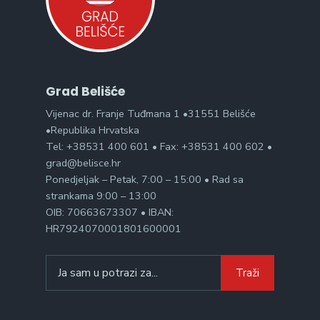
Grad Belišće
Vijenac dr. Franje Tuđmana 1 •31551 Belišće
•Republika Hrvatska
Tel: +38531 400 601 • Fax: +38531 400 602 •
grad@belisce.hr
Ponedjeljak – Petak, 7:00 – 15:00 • Rad sa
strankama 9:00 – 13:00
OIB: 70663673307 • IBAN:
HR7924070001801600001
Search
Traži
for: