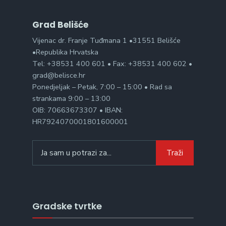
Grad Belišće
Vijenac dr. Franje Tuđmana 1 •31551 Belišće
•Republika Hrvatska
Tel: +38531 400 601 • Fax: +38531 400 602 •
grad@belisce.hr
Ponedjeljak – Petak, 7:00 – 15:00 • Rad sa
strankama 9:00 – 13:00
OIB: 70663673307 • IBAN:
HR7924070001801600001
Search
Traži
for:
Gradske tvrtke