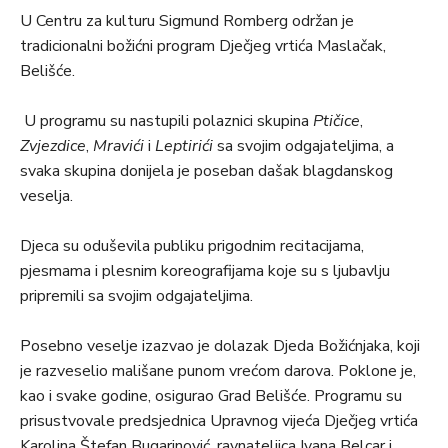
U Centru za kulturu Sigmund Romberg održan je
tradicionalni božićni program Dječjeg vrtića Maslačak,
Belišće.
U programu su nastupili polaznici skupina
Ptičice
,
Zvjezdice
,
Mravići
i
Leptirići
sa svojim odgajateljima, a
svaka skupina donijela je poseban dašak blagdanskog
veselja.
Djeca su oduševila publiku prigodnim recitacijama,
pjesmama i plesnim koreografijama koje su s ljubavlju
pripremili sa svojim odgajateljima.
Posebno veselje izazvao je dolazak Djeda Božićnjaka, koji
je razveselio mališane punom vrećom darova. Poklone je,
kao i svake godine, osigurao Grad Belišće. Programu su
prisustvovale predsjednica Upravnog vijeća Dječjeg vrtića
Karolina Štefan Bugarinović, ravnateljica Ivana Belcar i