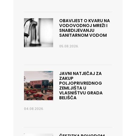
OBAVIJEST O KVARU NA
VODOVODNOJ MREŽI I
SNABDIJEVANJU
SANITARNOM VODOM
05.08.2026.
JAVNI NATJEČAJ ZA
ZAKUP
POLJOPRIVREDNOG
ZEMLJIŠTA U
VLASNIŠTVU GRADA
BELIŠĆA
04.08.2026.