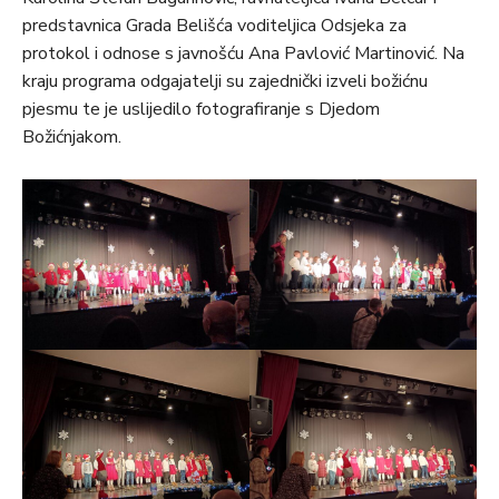
predstavnica Grada Belišća voditeljica Odsjeka za
protokol i odnose s javnošću Ana Pavlović Martinović. Na
kraju programa odgajatelji su zajednički izveli božićnu
pjesmu te je uslijedilo fotografiranje s Djedom
Božićnjakom.