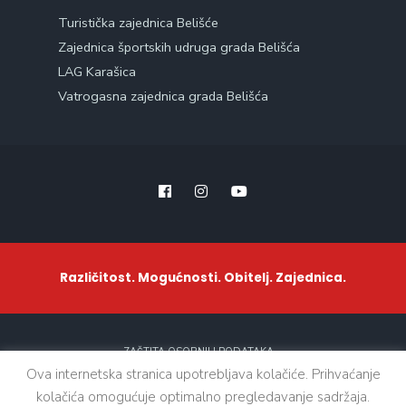
Turistička zajednica Belišće
Zajednica športskih udruga grada Belišća
LAG Karašica
Vatrogasna zajednica grada Belišća
Različitost. Mogućnosti. Obitelj. Zajednica.
ZAŠTITA OSOBNIH PODATAKA
Ova internetska stranica upotrebljava kolačiće. Prihvaćanje
kolačića omogućuje optimalno pregledavanje sadržaja.