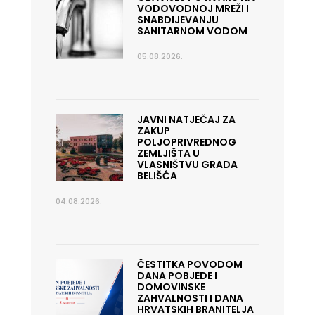
VODOVODNOJ MREŽI I
SNABDIJEVANJU
SANITARNOM VODOM
05.08.2026.
JAVNI NATJEČAJ ZA
ZAKUP
POLJOPRIVREDNOG
ZEMLJIŠTA U
VLASNIŠTVU GRADA
BELIŠĆA
04.08.2026.
ČESTITKA POVODOM
DANA POBJEDE I
DOMOVINSKE
ZAHVALNOSTI I DANA
HRVATSKIH BRANITELJA