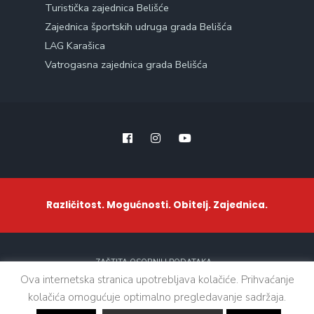
Turistička zajednica Belišće
Zajednica športskih udruga grada Belišća
LAG Karašica
Vatrogasna zajednica grada Belišća
Različitost. Mogućnosti. Obitelj. Zajednica.
ZAŠTITA OSOBNIH PODATAKA
Ova internetska stranica upotrebljava kolačiće. Prihvaćanje
kolačića omogućuje optimalno pregledavanje sadržaja.
Sva prava zadržana. © 2021 - Grad Belišće