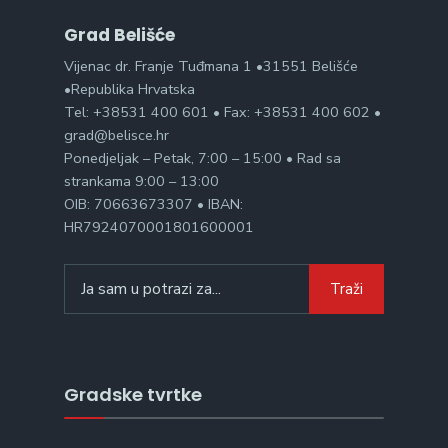
Grad Belišće
Vijenac dr. Franje Tuđmana 1 •31551 Belišće
•Republika Hrvatska
Tel: +38531 400 601 • Fax: +38531 400 602 •
grad@belisce.hr
Ponedjeljak – Petak, 7:00 – 15:00 • Rad sa
strankama 9:00 – 13:00
OIB: 70663673307 • IBAN:
HR7924070001801600001
Search
Traži
for:
Gradske tvrtke