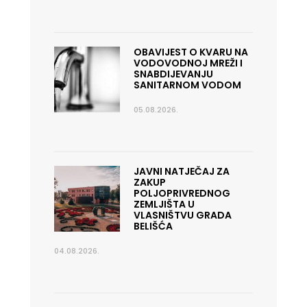
OBAVIJEST O KVARU NA
VODOVODNOJ MREŽI I
SNABDIJEVANJU
SANITARNOM VODOM
05.08.2026.
JAVNI NATJEČAJ ZA
ZAKUP
POLJOPRIVREDNOG
ZEMLJIŠTA U
VLASNIŠTVU GRADA
BELIŠĆA
04.08.2026.