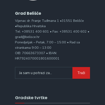
Grad Belišće
Vijenac dr. Franje Tuđmana 1 •31551 Belišće
•Republika Hrvatska
Tel: +38531 400 601 • Fax: +38531 400 602 •
grad@belisce.hr
Ponedjeljak – Petak, 7:00 – 15:00 • Rad sa
strankama 9:00 – 13:00
OIB: 70663673307 • IBAN:
HR7924070001801600001
Search
Traži
for:
Gradske tvrtke