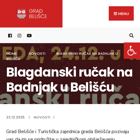
Search
content
Skip
for:
to
MENU
content
Open 
HOME
NOVOSTI
BLAGDANSKI RUČAK NA BADNJAK U
BELIŠĆU
Blagdanski ručak na
Badnjak u Belišću
23.12.2025.
|
NOVOSTI
|
Grad Belišće i Turistička zajednica grada Belišća pozivaju
vas da im se pridružite u zajedničkom obilježavanju