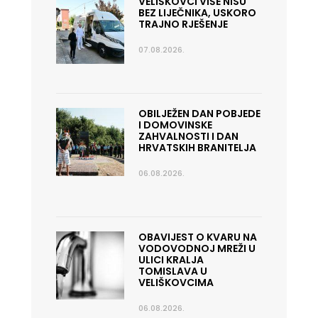
VELIŠKOVCI VIŠE NISU
BEZ LIJEČNIKA, USKORO
TRAJNO RJEŠENJE
07.08.2026.
OBILJEŽEN DAN POBJEDE
I DOMOVINSKE
ZAHVALNOSTI I DAN
HRVATSKIH BRANITELJA
06.08.2026.
OBAVIJEST O KVARU NA
VODOVODNOJ MREŽI U
ULICI KRALJA
TOMISLAVA U
VELIŠKOVCIMA
06.08.2026.