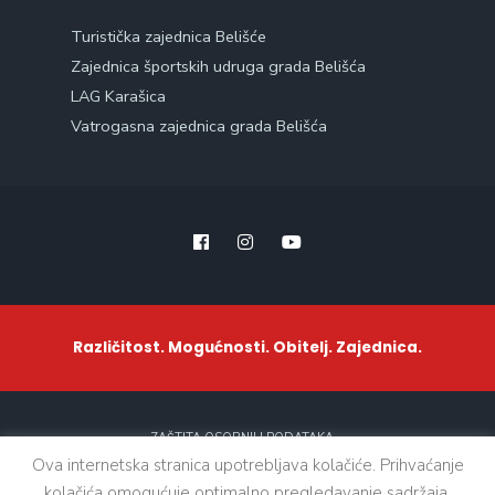
Turistička zajednica Belišće
Zajednica športskih udruga grada Belišća
LAG Karašica
Vatrogasna zajednica grada Belišća
Različitost. Mogućnosti. Obitelj. Zajednica.
ZAŠTITA OSOBNIH PODATAKA
Ova internetska stranica upotrebljava kolačiće. Prihvaćanje
kolačića omogućuje optimalno pregledavanje sadržaja.