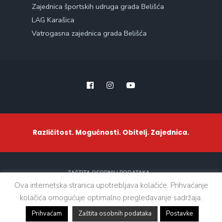
Zajednica športskih udruga grada Belišća
LAG Karašica
Vatrogasna zajednica grada Belišća
Različitost. Mogućnosti. Obitelj. Zajednica.
ZAŠTITA OSOBNIH PODATAKA
Ova internetska stranica upotrebljava kolačiće. Prihvaćanje
kolačića omogućuje optimalno pregledavanje sadržaja.
Sva prava zadržana. © 2021 - Grad Belišće
Prihvaćam
Zaštita osobnih podataka
Postavke