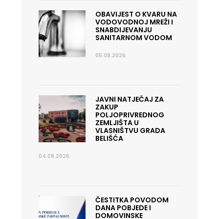
OBAVIJEST O KVARU NA
VODOVODNOJ MREŽI I
SNABDIJEVANJU
SANITARNOM VODOM
05.08.2026.
JAVNI NATJEČAJ ZA
ZAKUP
POLJOPRIVREDNOG
ZEMLJIŠTA U
VLASNIŠTVU GRADA
BELIŠĆA
04.08.2026.
ČESTITKA POVODOM
DANA POBJEDE I
DOMOVINSKE