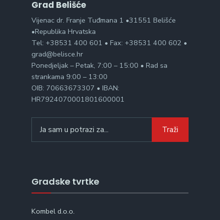
Grad Belišće
Vijenac dr. Franje Tuđmana 1 •31551 Belišće
•Republika Hrvatska
Tel: +38531 400 601 • Fax: +38531 400 602 •
grad@belisce.hr
Ponedjeljak – Petak, 7:00 – 15:00 • Rad sa
strankama 9:00 – 13:00
OIB: 70663673307 • IBAN:
HR7924070001801600001
Search
Traži
for:
Gradske tvrtke
Kombel d.o.o.