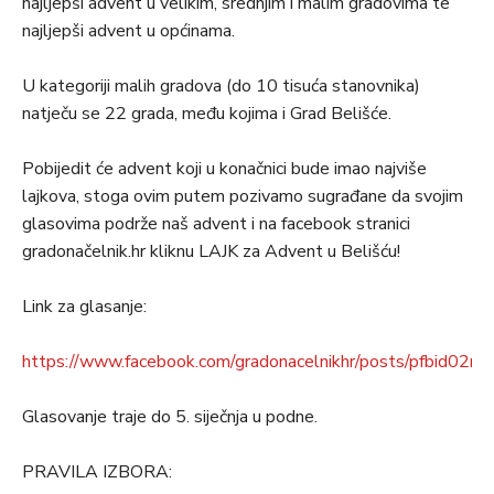
najljepši advent u velikim, srednjim i malim gradovima te
najljepši advent u općinama.
U kategoriji malih gradova (do 10 tisuća stanovnika)
natječu se 22 grada, među kojima i Grad Belišće.
Pobijedit će advent koji u konačnici bude imao najviše
lajkova, stoga ovim putem pozivamo sugrađane da svojim
glasovima podrže naš advent i na facebook stranici
gradonačelnik.hr kliknu LAJK za Advent u Belišću!
Link za glasanje:
https://www.facebook.com/gradonacelnikhr/posts/pfb
Glasovanje traje do 5. siječnja u podne.
PRAVILA IZBORA: