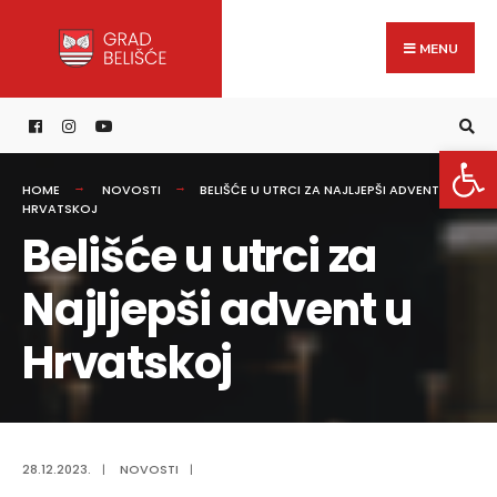
Search
content
Skip
for:
to
MENU
content
Open 
HOME
NOVOSTI
BELIŠĆE U UTRCI ZA NAJLJEPŠI ADVENT U
HRVATSKOJ
Belišće u utrci za
Najljepši advent u
Hrvatskoj
28.12.2023.
|
NOVOSTI
|