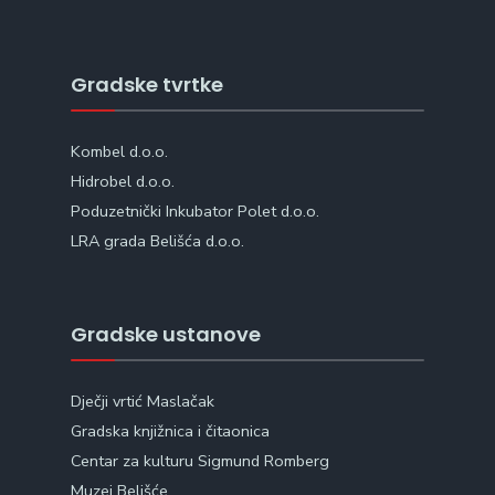
Gradske tvrtke
Kombel d.o.o.
Hidrobel d.o.o.
Poduzetnički Inkubator Polet d.o.o.
LRA grada Belišća d.o.o.
Gradske ustanove
Dječji vrtić Maslačak
Gradska knjižnica i čitaonica
Centar za kulturu Sigmund Romberg
Muzej Belišće