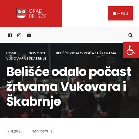
Search
content
Skip
for:
to
MENU
content
Open 
HOME
NOVOSTI
BELIŠĆE ODALO POČAST ŽRTVAMA
VUKOVARA I ŠKABRNJE
Belišće odalo počast
žrtvama Vukovara i
Škabrnje
17.11.2025.
|
NOVOSTI
|