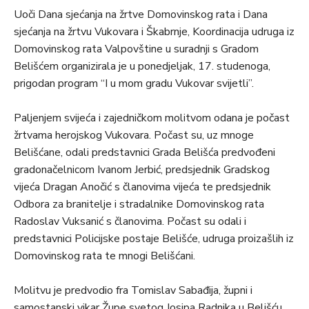
Uoči Dana sjećanja na žrtve Domovinskog rata i Dana
sjećanja na žrtvu Vukovara i Škabrnje, Koordinacija udruga iz
Domovinskog rata Valpovštine u suradnji s Gradom
Belišćem organizirala je u ponedjeljak, 17. studenoga,
prigodan program “I u mom gradu Vukovar svijetli”.
Paljenjem svijeća i zajedničkom molitvom odana je počast
žrtvama herojskog Vukovara. Počast su, uz mnoge
Belišćane, odali predstavnici Grada Belišća predvođeni
gradonačelnicom Ivanom Jerbić, predsjednik Gradskog
vijeća Dragan Anočić s članovima vijeća te predsjednik
Odbora za branitelje i stradalnike Domovinskog rata
Radoslav Vuksanić s članovima. Počast su odali i
predstavnici Policijske postaje Belišće, udruga proizašlih iz
Domovinskog rata te mnogi Belišćani.
Molitvu je predvodio fra Tomislav Sabađija, župni i
samostanski vikar Župe svetog Josipa Radnika u Belišću.