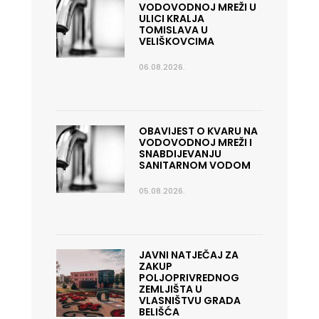
VODOVODNOJ MREŽI U
ULICI KRALJA
TOMISLAVA U
VELIŠKOVCIMA
06.08.2026.
OBAVIJEST O KVARU NA
VODOVODNOJ MREŽI I
SNABDIJEVANJU
SANITARNOM VODOM
05.08.2026.
JAVNI NATJEČAJ ZA
ZAKUP
POLJOPRIVREDNOG
ZEMLJIŠTA U
VLASNIŠTVU GRADA
BELIŠĆA