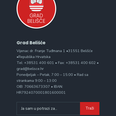
Grad Belišće
Vijenac dr. Franje Tuđmana 1 •31551 Belišće
•Republika Hrvatska
Tel: +38531 400 601 • Fax: +38531 400 602 •
grad@belisce.hr
Ponedjeljak – Petak, 7:00 – 15:00 • Rad sa
strankama 9:00 – 13:00
OIB: 70663673307 • IBAN:
HR7924070001801600001
Search
Traži
for: