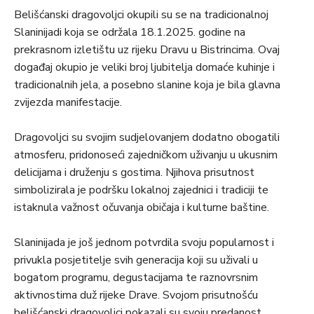
Belišćanski dragovoljci okupili su se na tradicionalnoj
Slaninijadi koja se održala 18.1.2025. godine na
prekrasnom izletištu uz rijeku Dravu u Bistrincima. Ovaj
događaj okupio je veliki broj ljubitelja domaće kuhinje i
tradicionalnih jela, a posebno slanine koja je bila glavna
zvijezda manifestacije.
Dragovoljci su svojim sudjelovanjem dodatno obogatili
atmosferu, pridonoseći zajedničkom uživanju u ukusnim
delicijama i druženju s gostima. Njihova prisutnost
simbolizirala je podršku lokalnoj zajednici i tradiciji te
istaknula važnost očuvanja običaja i kulturne baštine.
Slaninijada je još jednom potvrdila svoju popularnost i
privukla posjetitelje svih generacija koji su uživali u
bogatom programu, degustacijama te raznovrsnim
aktivnostima duž rijeke Drave. Svojom prisutnošću
belišćanski dragovoljci pokazali su svoju predanost