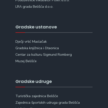
Poduzetnički Inkubator Polet d.o.o.
LRA grada Belišća d.o.o.
Gradske ustanove
Dječji vrtić Maslačak
Gradska knjižnica i čitaonica
Centar za kulturu Sigmund Romberg
Muzej Belišće
Gradske udruge
Turistička zajednica Belišće
Zajednica športskih udruga grada Belišća