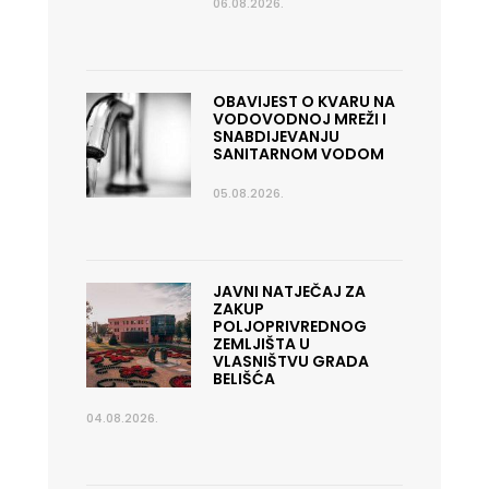
06.08.2026.
OBAVIJEST O KVARU NA
VODOVODNOJ MREŽI I
SNABDIJEVANJU
SANITARNOM VODOM
05.08.2026.
JAVNI NATJEČAJ ZA
ZAKUP
POLJOPRIVREDNOG
ZEMLJIŠTA U
VLASNIŠTVU GRADA
BELIŠĆA
04.08.2026.