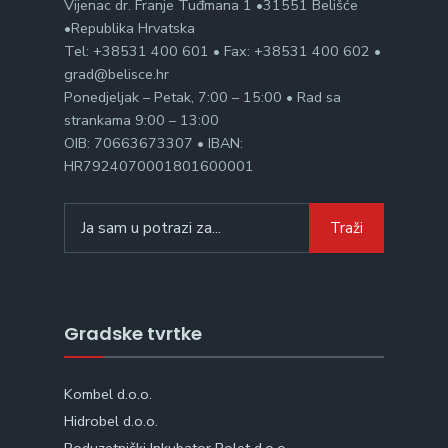
Vijenac dr. Franje Tuđmana 1 •31551 Belišće
•Republika Hrvatska
Tel: +38531 400 601 • Fax: +38531 400 602 •
grad@belisce.hr
Ponedjeljak – Petak, 7:00 – 15:00 • Rad sa
strankama 9:00 – 13:00
OIB: 70663673307 • IBAN:
HR7924070001801600001
Search
Traži
for:
Gradske tvrtke
Kombel d.o.o.
Hidrobel d.o.o.