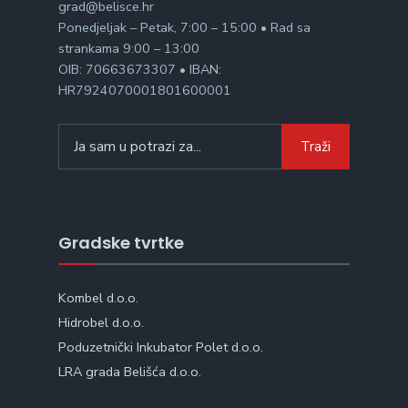
grad@belisce.hr
Ponedjeljak – Petak, 7:00 – 15:00 • Rad sa
strankama 9:00 – 13:00
OIB: 70663673307 • IBAN:
HR7924070001801600001
Search
Traži
for:
Gradske tvrtke
Kombel d.o.o.
Hidrobel d.o.o.
Poduzetnički Inkubator Polet d.o.o.
LRA grada Belišća d.o.o.