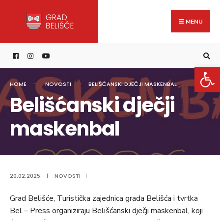
Search
content
Skip
for:
to
MENU
content
Open 
HOME
NOVOSTI
BELIŠĆANSKI DJEČJI MASKENBAL
Belišćanski dječji
maskenbal
20.02.2025.
|
NOVOSTI
|
Grad Belišće, Turistička zajednica grada Belišća i tvrtka
Bel – Press organiziraju Belišćanski dječji maskenbal, koji