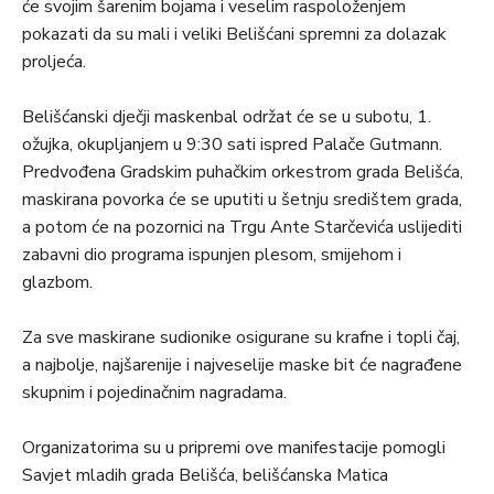
će svojim šarenim bojama i veselim raspoloženjem
pokazati da su mali i veliki Belišćani spremni za dolazak
proljeća.
Belišćanski dječji maskenbal održat će se u subotu, 1.
ožujka, okupljanjem u 9:30 sati ispred Palače Gutmann.
Predvođena Gradskim puhačkim orkestrom grada Belišća,
maskirana povorka će se uputiti u šetnju središtem grada,
a potom će na pozornici na Trgu Ante Starčevića uslijediti
zabavni dio programa ispunjen plesom, smijehom i
glazbom.
Za sve maskirane sudionike osigurane su krafne i topli čaj,
a najbolje, najšarenije i najveselije maske bit će nagrađene
skupnim i pojedinačnim nagradama.
Organizatorima su u pripremi ove manifestacije pomogli
Savjet mladih grada Belišća, belišćanska Matica