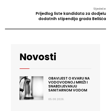
Sljedeće:
Prijedlog liste kandidata za dodjelu
dodatnih stipendija grada Belišća
Novosti
OBAVIJEST O KVARU NA
VODOVODNOJ MREŽI I
SNABDIJEVANJU
SANITARNOM VODOM
05.08.2026.