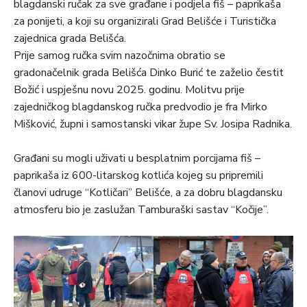
blagdanski ručak za sve građane i podjela fiš – paprikaša
za ponijeti, a koji su organizirali Grad Belišće i Turistička
zajednica grada Belišća.
Prije samog ručka svim nazočnima obratio se
gradonačelnik grada Belišća Dinko Burić te zaželio čestit
Božić i uspješnu novu 2025. godinu. Molitvu prije
zajedničkog blagdanskog ručka predvodio je fra Mirko
Mišković, župni i samostanski vikar župe Sv. Josipa Radnika.
Građani su mogli uživati u besplatnim porcijama fiš –
paprikaša iz 600-litarskog kotlića kojeg su pripremili
članovi udruge “Kotličari” Belišće, a za dobru blagdansku
atmosferu bio je zaslužan Tamburaški sastav “Kočije”.