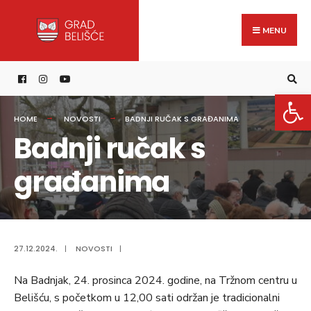
Search
content
Skip
for:
to
MENU
content
Open 
HOME
NOVOSTI
BADNJI RUČAK S GRAĐANIMA
Badnji ručak s
građanima
27.12.2024.
|
NOVOSTI
|
Na Badnjak, 24. prosinca 2024. godine, na Tržnom centru u
Belišću, s početkom u 12,00 sati održan je tradicionalni