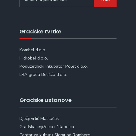
for:
Gradske tvrtke
Kombel d.o.o.
Hidrobel d.o.o.
Poduzetnički Inkubator Polet d.o.o.
LRA grada Belišća d.o.o.
Gradske ustanove
Dječji vrtić Maslačak
Gradska knjižnica i čitaonica
Centar za kulturu Sigmund Romberg