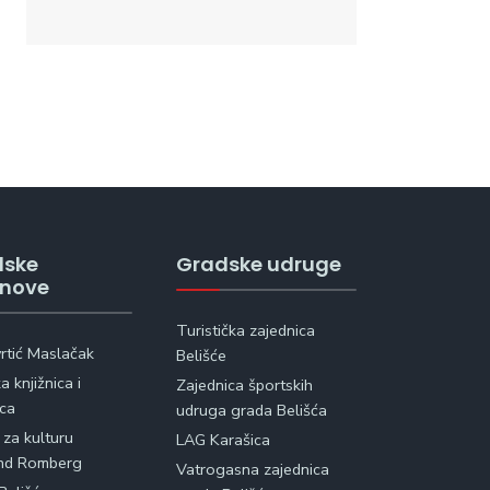
dske
Gradske udruge
anove
Turistička zajednica
vrtić Maslačak
Belišće
 knjižnica i
Zajednica športskih
ica
udruga grada Belišća
 za kulturu
LAG Karašica
nd Romberg
Vatrogasna zajednica