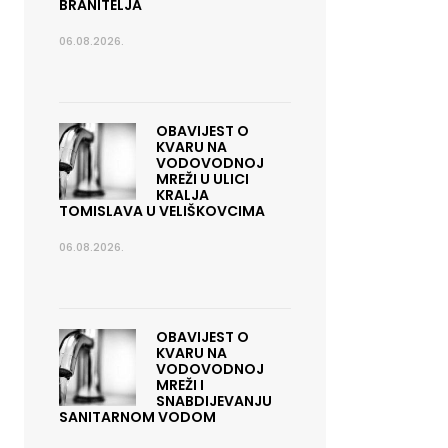
BRANITELJA
06.08.2026.
OBAVIJEST O
KVARU NA
VODOVODNOJ
MREŽI U ULICI
KRALJA
TOMISLAVA U VELIŠKOVCIMA
06.08.2026.
OBAVIJEST O
KVARU NA
VODOVODNOJ
MREŽI I
SNABDIJEVANJU
SANITARNOM VODOM