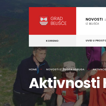
content
Skip
to
NOVOSTI
content
IZ BELIŠĆA
UVID U PROST
KORISNO:
HOME
NOVOSTI IZ ŽIVOTA UDRUGA
AKTIVNOS
Aktivnosti