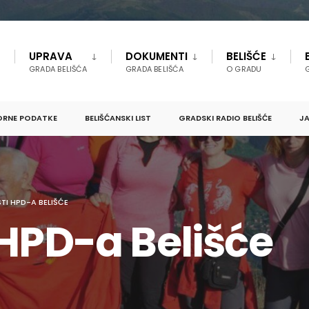
UPRAVA
DOKUMENTI
BELIŠĆE
GRADA BELIŠĆA
GRADA BELIŠĆA
O GRADU
ORNE PODATKE
BELIŠĆANSKI LIST
GRADSKI RADIO BELIŠĆE
JA
TI HPD-A BELIŠĆE
 HPD-a Belišće