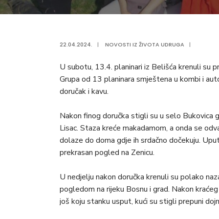
22.04.2024.
|
NOVOSTI IZ ŽIVOTA UDRUGA
|
U subotu, 13.4. planinari iz Belišća krenuli su pr
Grupa od 13 planinara smještena u kombi i auto
doručak i kavu.
Nakon finog doručka stigli su u selo Bukovica 
Lisac. Staza kreće makadamom, a onda se odva
dolaze do doma gdje ih srdačno dočekuju. Uputil
prekrasan pogled na Zenicu.
U nedjelju nakon doručka krenuli su polako naza
pogledom na rijeku Bosnu i grad. Nakon kraćeg r
još koju stanku usput, kući su stigli prepuni d