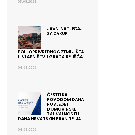
05.08.2026.
JAVNI NATJEČAJ
ZA ZAKUP
POLJOPRIVREDNOG ZEMLJIŠTA
U VLASNIŠTVU GRADA BELIŠĆA
04.08.2026.
ČESTITKA
POVODOM DANA
POBJEDE I
DOMOVINSKE
ZAHVALNOSTI I
DANA HRVATSKIH BRANITELJA
04.08.2026.