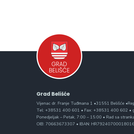
Grad Belišće
Vijenac dr. Franje Tuđmana 1 •31551 Belišće •Re
Tel: +38531 400 601 • Fax: +38531 400 602 • g
Ponedjeljak – Petak, 7:00 – 15:00 • Rad sa stran
OIB: 70663673307 • IBAN: HR7924070001801