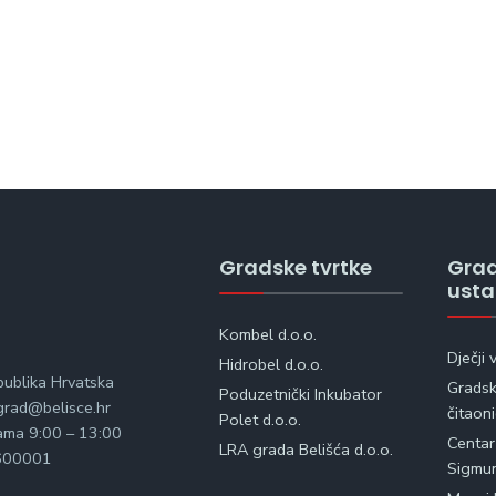
Gradske tvrtke
Gra
ust
Kombel d.o.o.
Dječji 
Hidrobel d.o.o.
publika Hrvatska
Gradska
Poduzetnički Inkubator
rad@belisce.hr
čitaon
Polet d.o.o.
kama 9:00 – 13:00
Centar
LRA grada Belišća d.o.o.
600001
Sigmu