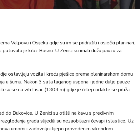
ema Valpovu i Osijeku gdje su im se pridružili i osječki planinari.
 putovala je kroz Bosnu. U Zenici su imali dužu pauzu za
gdje ostavljaju vozila i kreću pješice prema planinarskom domu
ja u šumu. Nakon 3 sata laganog uspona i jedne dulje pauze
i su se na vrh Lisac (1303 m) gdje je relej i odakle se pruža
d do Bukovice. U Zenici su otišli na kavu s predivnim
azgledanja grada slijedili su nezaobilazni ćevapi i slastice. Uz
ojmova umorni i zadovoljni lijepo provedenim vikendom.