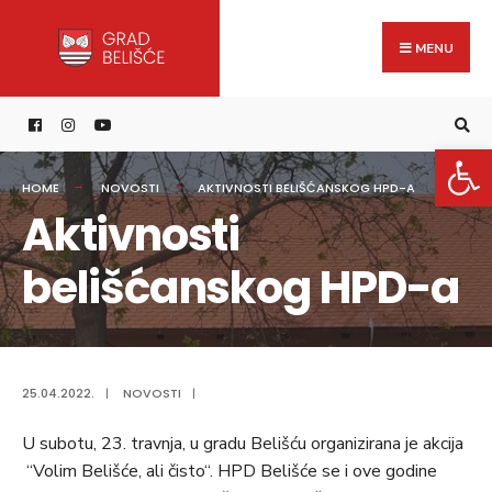
Search
content
Skip
for:
to
MENU
content
Open 
HOME
NOVOSTI
AKTIVNOSTI BELIŠĆANSKOG HPD-A
Aktivnosti
belišćanskog HPD-a
25.04.2022.
|
NOVOSTI
|
U subotu, 23. travnja, u gradu Belišću organizirana je akcija
“Volim Belišće, ali čisto“. HPD Belišće se i ove godine