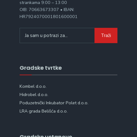
strankama 9:00 – 13:00
OIB: 70663673307 • IBAN:
HR7924070001801600001
Search
Traži
for:
Gradske tvrtke
Kombel d.o.o.
Hidrobel d.o.o.
Poduzetnički Inkubator Polet d.o.o.
LRA grada Belišća d.o.o.
Gradske ustanove