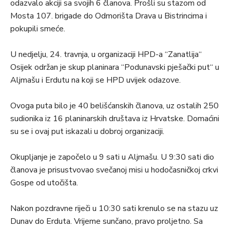
odazvalo akciji sa svojih 6 članova. Prošli su stazom od
Mosta 107. brigade do Odmorišta Drava u Bistrincima i
pokupili smeće.
U nedjelju, 24. travnja, u organizaciji HPD-a “Zanatlija“
Osijek održan je skup planinara “Podunavski pješački put“ u
Aljmašu i Erdutu na koji se HPD uvijek odazove.
Ovoga puta bilo je 40 belišćanskih članova, uz ostalih 250
sudionika iz 16 planinarskih društava iz Hrvatske. Domaćini
su se i ovaj put iskazali u dobroj organizaciji.
Okupljanje je započelo u 9 sati u Aljmašu. U 9:30 sati dio
članova je prisustvovao svečanoj misi u hodočasničkoj crkvi
Gospe od utočišta.
Nakon pozdravne riječi u 10:30 sati krenulo se na stazu uz
Dunav do Erduta. Vrijeme sunčano, pravo proljetno. Sa