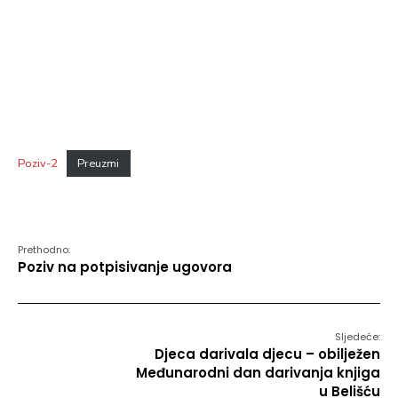
Poziv-2
Preuzmi
Prethodno:
Poziv na potpisivanje ugovora
Sljedeće:
Djeca darivala djecu – obilježen
Međunarodni dan darivanja knjiga
u Belišću