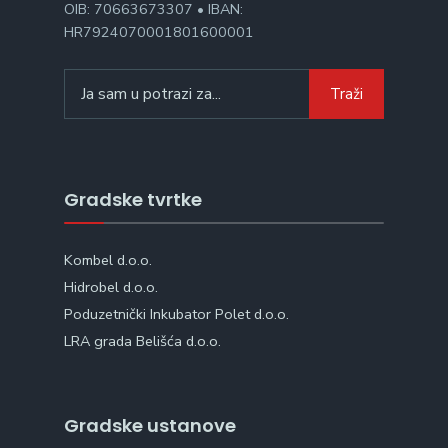
OIB: 70663673307 • IBAN:
HR7924070001801600001
Search
Traži
for:
Gradske tvrtke
Kombel d.o.o.
Hidrobel d.o.o.
Poduzetnički Inkubator Polet d.o.o.
LRA grada Belišća d.o.o.
Gradske ustanove