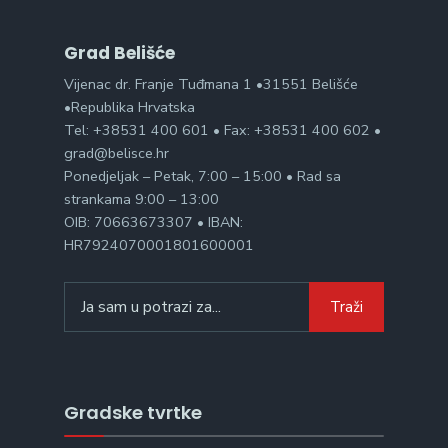
Grad Belišće
Vijenac dr. Franje Tuđmana 1 •31551 Belišće
•Republika Hrvatska
Tel: +38531 400 601 • Fax: +38531 400 602 •
grad@belisce.hr
Ponedjeljak – Petak, 7:00 – 15:00 • Rad sa
strankama 9:00 – 13:00
OIB: 70663673307 • IBAN:
HR7924070001801600001
Search
Traži
for:
Gradske tvrtke