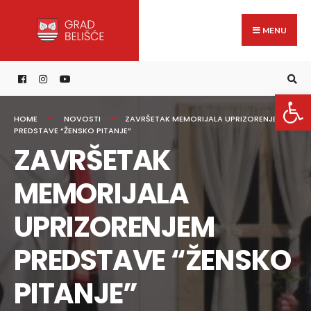
Search
content
Skip
for:
to
MENU
content
Open 
HOME
NOVOSTI
ZAVRŠETAK MEMORIJALA UPRIZORENJEM
PREDSTAVE “ŽENSKO PITANJE”
ZAVRŠETAK
MEMORIJALA
UPRIZORENJEM
PREDSTAVE “ŽENSKO
PITANJE”