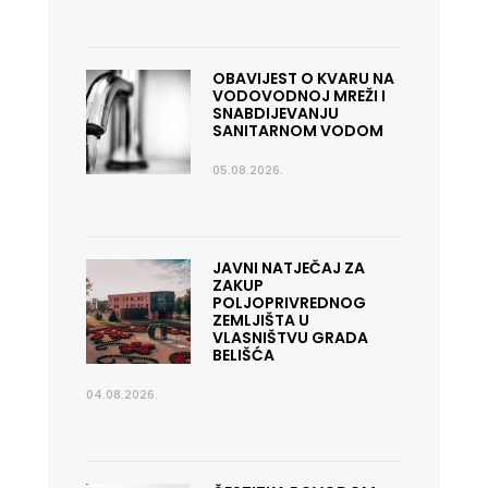
OBAVIJEST O KVARU NA
VODOVODNOJ MREŽI I
SNABDIJEVANJU
SANITARNOM VODOM
05.08.2026.
JAVNI NATJEČAJ ZA
ZAKUP
POLJOPRIVREDNOG
ZEMLJIŠTA U
VLASNIŠTVU GRADA
BELIŠĆA
04.08.2026.