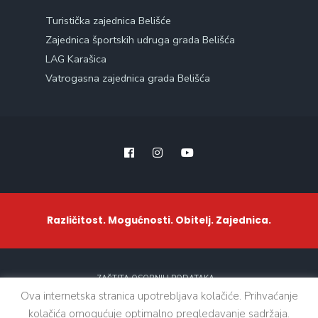
Turistička zajednica Belišće
Zajednica športskih udruga grada Belišća
LAG Karašica
Vatrogasna zajednica grada Belišća
Različitost. Mogućnosti. Obitelj. Zajednica.
ZAŠTITA OSOBNIH PODATAKA
Ova internetska stranica upotrebljava kolačiće. Prihvaćanje
kolačića omogućuje optimalno pregledavanje sadržaja.