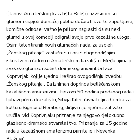
Članovi Amaterskog kazališta Belišće izvrsnom su
glumom uspjeli domaćoj publici dočarati sve te zapetljane,
komične odnose. Važno je pritom naglasiti da su neki
glumci u ovoj komediji odigrali svoje prve kazališne uloge.
Osim talentiranih novih glumačkih nada, za uspjeh
„Ženskog pitanja“ zaslužni su i oni s dugogodišnjim
iskustvom i radom u Amaterskom kazalištu. Među njima je
svakako glumac i solist dramskog ansambla Ivica
Koprivnjak, koji je ujedno i režirao ovogodišnju izvedbu
„Ženskog pitanja“. Za izniman doprinos belišćanskom
kazališnom amaterizmu, tijekom 50 godina predanog rada i
ljubavi prema kazalištu, Silvija Kifer, ravnateljica Centra za
kulturu Sigmund Romberg, dirljivim je riječima zahvale
uručila Ivici Koprivnjaku priznanje za njegovo cjelokupno
glazbeno-dramsko stvaralaštvo. Priznanje za 15 godina
rada u kazališnom amaterizmu primila je i Nevenka
Blažević.