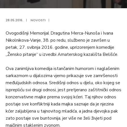
28.05.2016.
|
NOVOSTI
|
Ovogodišnji Memorijal Dragutina Merca-Nunoša i Ivana
Nikolnikova-Vanje, 38. po redu, službeno je završen u
petak, 27. svibnja 2016. godine, uprizorenjem komedije
„Žensko pitanje“ u izvedbi Amaterskog kazališta Belišće.
Ova zanimljiva komedija istančanim humorom i naglašenim
sarkazmom u dijalozima vjerno prikazuje sve zamršenosti
međuljudskih odnosa. Središnji odnos u djelu, oko kojeg se
isprepliću svi drugi odnosi, jest pretjerano zaštitnički odnos
konzervativne majke prema svojoj kćeri. Taj njihov odnos
postaje sve konfliktniji kada majka saznaje da je njezina
kćer zaljubljena u tajnovitog mladića, a jadna djevojka pak
zato postaje sve buntovnija, jer više ne želi živjeti pod
majčinim staklenim zvonom.