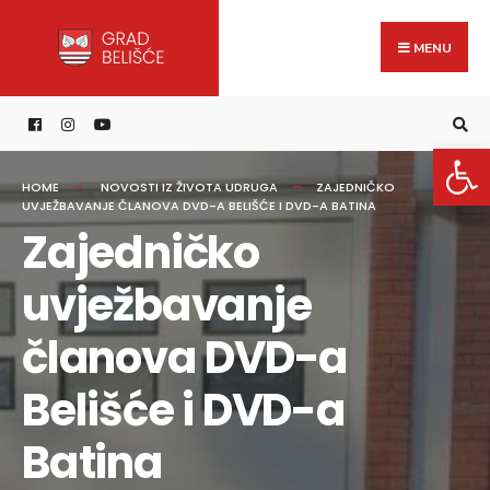
Search
content
Skip
for:
to
MENU
content
Open 
HOME
NOVOSTI IZ ŽIVOTA UDRUGA
ZAJEDNIČKO
UVJEŽBAVANJE ČLANOVA DVD-A BELIŠĆE I DVD-A BATINA
Zajedničko
uvježbavanje
članova DVD-a
Belišće i DVD-a
Batina