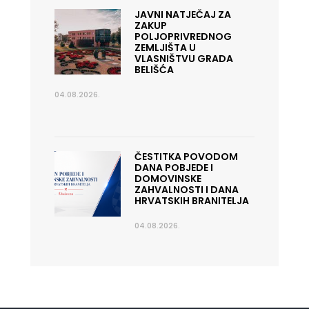
JAVNI NATJEČAJ ZA
ZAKUP
POLJOPRIVREDNOG
ZEMLJIŠTA U
VLASNIŠTVU GRADA
BELIŠĆA
04.08.2026.
ČESTITKA POVODOM
DANA POBJEDE I
DOMOVINSKE
ZAHVALNOSTI I DANA
HRVATSKIH BRANITELJA
04.08.2026.