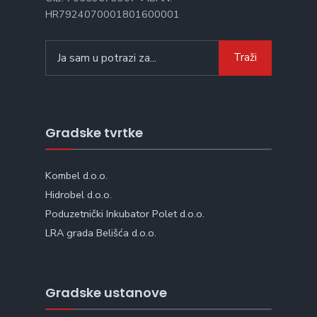
HR7924070001801600001
Search
Traži
for:
Gradske tvrtke
Kombel d.o.o.
Hidrobel d.o.o.
Poduzetnički Inkubator Polet d.o.o.
LRA grada Belišća d.o.o.
Gradske ustanove