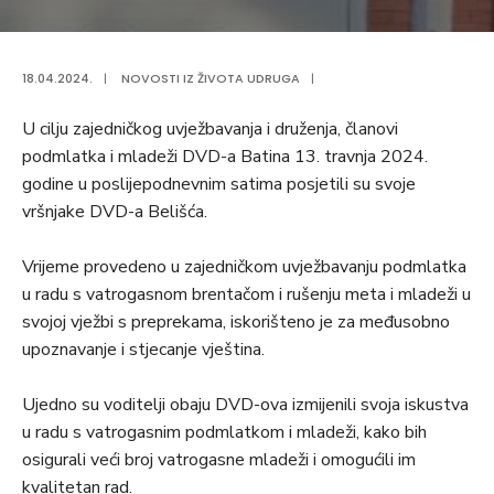
18.04.2024.
|
NOVOSTI IZ ŽIVOTA UDRUGA
|
U cilju zajedničkog uvježbavanja i druženja, članovi
podmlatka i mladeži DVD-a Batina 13. travnja 2024.
godine u poslijepodnevnim satima posjetili su svoje
vršnjake DVD-a Belišća.
Vrijeme provedeno u zajedničkom uvježbavanju podmlatka
u radu s vatrogasnom brentačom i rušenju meta i mladeži u
svojoj vježbi s preprekama, iskorišteno je za međusobno
upoznavanje i stjecanje vještina.
Ujedno su voditelji obaju DVD-ova izmijenili svoja iskustva
u radu s vatrogasnim podmlatkom i mladeži, kako bih
osigurali veći broj vatrogasne mladeži i omogućili im
kvalitetan rad.