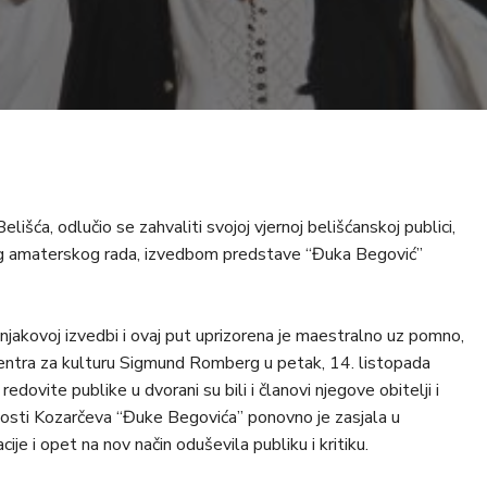
išća, odlučio se zahvaliti svojoj vjernoj belišćanskoj publici,
vog amaterskog rada, izvedbom predstave “Đuka Begović”
jakovoj izvedbi i ovaj put uprizorena je maestralno uz pomno,
Centra za kulturu Sigmund Romberg u petak, 14. listopada
dovite publike u dvorani su bili i članovi njegove obitelji i
osti Kozarčeva “Đuke Begovića” ponovno je zasjala u
ije i opet na nov način oduševila publiku i kritiku.