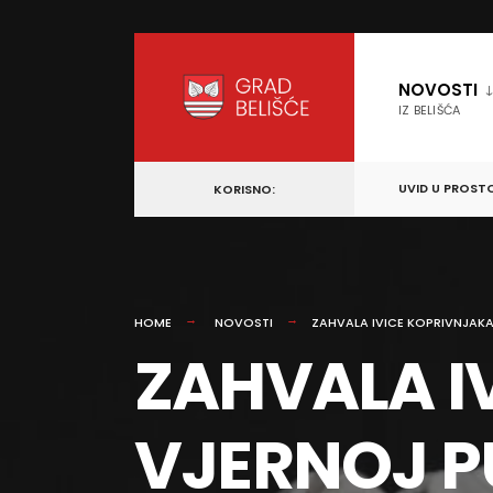
content
Skip
to
NOVOSTI
content
IZ BELIŠĆA
UVID U PROST
KORISNO:
HOME
NOVOSTI
ZAHVALA IVICE KOPRIVNJAKA
ZAHVALA I
VJERNOJ P