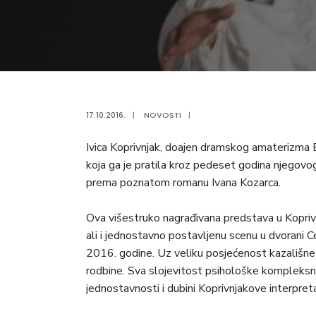
17.10.2016.
|
NOVOSTI
|
Ivica Koprivnjak, doajen dramskog amaterizma Bel
koja ga je pratila kroz pedeset godina njego
prema poznatom romanu Ivana Kozarca.
Ova višestruko nagrađivana predstava u Koprivn
ali i jednostavno postavljenu scenu u dvorani 
2016. godine. Uz veliku posjećenost kazališne re
rodbine. Sva slojevitost psihološke kompleksn
jednostavnosti i dubini Koprivnjakove interpretac