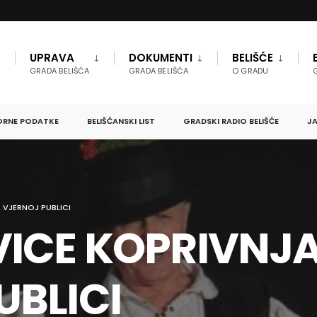
UPRAVA
DOKUMENTI
BELIŠĆE
GRADA BELIŠĆA
GRADA BELIŠĆA
O GRADU
ORNE PODATKE
BELIŠĆANSKI LIST
GRADSKI RADIO BELIŠĆE
JA
 VJERNOJ PUBLICI
VICE KOPRIVNJ
UBLICI