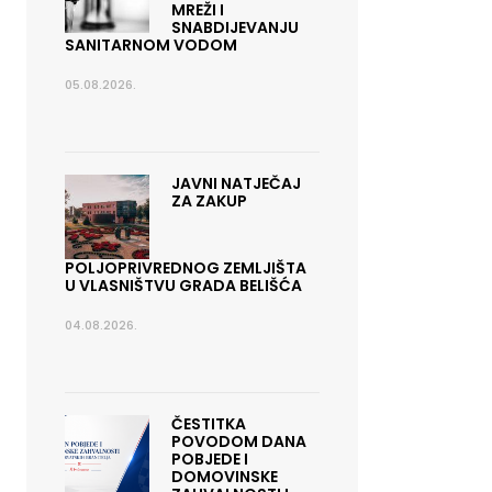
MREŽI I
SNABDIJEVANJU
SANITARNOM VODOM
05.08.2026.
JAVNI NATJEČAJ
ZA ZAKUP
POLJOPRIVREDNOG ZEMLJIŠTA
U VLASNIŠTVU GRADA BELIŠĆA
04.08.2026.
ČESTITKA
POVODOM DANA
POBJEDE I
DOMOVINSKE