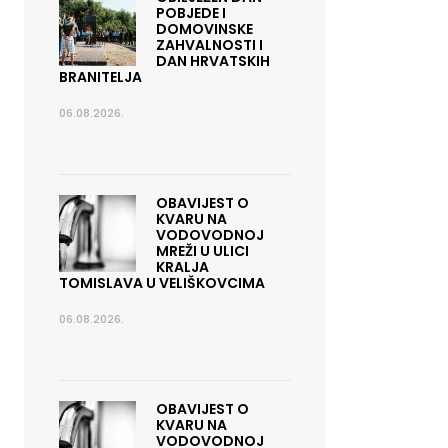
POBJEDE I
DOMOVINSKE
ZAHVALNOSTI I
DAN HRVATSKIH
BRANITELJA
06.08.2026.
OBAVIJEST O
KVARU NA
VODOVODNOJ
MREŽI U ULICI
KRALJA
TOMISLAVA U VELIŠKOVCIMA
06.08.2026.
OBAVIJEST O
KVARU NA
VODOVODNOJ