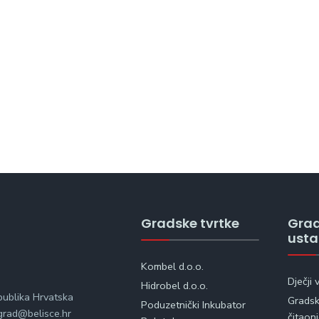
Gradske tvrtke
Gra
ust
Kombel d.o.o.
Dječji 
Hidrobel d.o.o.
publika Hrvatska
Gradska
Poduzetnički Inkubator
rad@belisce.hr
čitaon