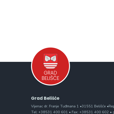
Grad Belišće
Vijenac dr. Franje Tuđmana 1 •31551 Belišće •Re
Tel: +38531 400 601 • Fax: +38531 400 602 • g