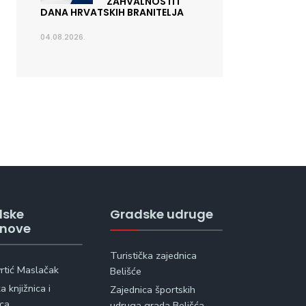
ZAHVALNOSTI I
DANA HRVATSKIH BRANITELJA
04.08.2026.
dske
Gradske udruge
anove
Turistička zajednica
vrtić Maslačak
Belišće
 knjižnica i
Zajednica športskih
ica
udruga grada Belišća