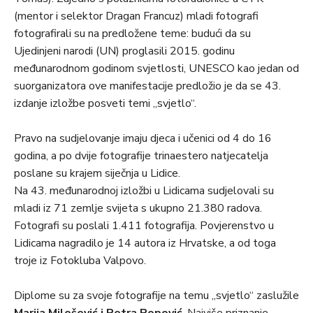
(mentor i selektor Dragan Francuz) mladi fotografi
fotografirali su na predložene teme: budući da su
Ujedinjeni narodi (UN) proglasili 2015. godinu
međunarodnom godinom svjetlosti, UNESCO kao jedan od
suorganizatora ove manifestacije predložio je da se 43.
izdanje izložbe posveti temi „svjetlo“.
Pravo na sudjelovanje imaju djeca i učenici od 4 do 16
godina, a po dvije fotografije trinaestero natjecatelja
poslane su krajem siječnja u Lidice.
Na 43. međunarodnoj izložbi u Lidicama sudjelovali su
mladi iz 71 zemlje svijeta s ukupno 21.380 radova.
Fotografi su poslali 1.411 fotografija. Povjerenstvo u
Lidicama nagradilo je 14 autora iz Hrvatske, a od toga
troje iz Fotokluba Valpovo.
Diplome su za svoje fotografije na temu „svjetlo“ zaslužile