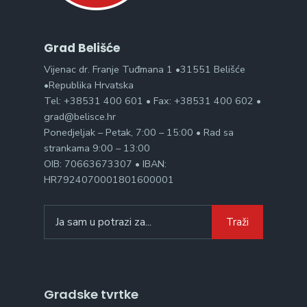
Grad Belišće
Vijenac dr. Franje Tuđmana 1 •31551 Belišće
•Republika Hrvatska
Tel: +38531 400 601 • Fax: +38531 400 602 •
grad@belisce.hr
Ponedjeljak – Petak, 7:00 – 15:00 • Rad sa
strankama 9:00 – 13:00
OIB: 70663673307 • IBAN:
HR7924070001801600001
Search
Traži
for:
Gradske tvrtke