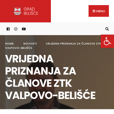
Search
content
Skip
for:
to
MENU
content
Open 
HOME
NOVOSTI
VRIJEDNA PRIZNANJA ZA ČLANOVE ZTK
VALPOVO-BELIŠĆE
VRIJEDNA
PRIZNANJA ZA
ČLANOVE ZTK
VALPOVO-BELIŠĆE