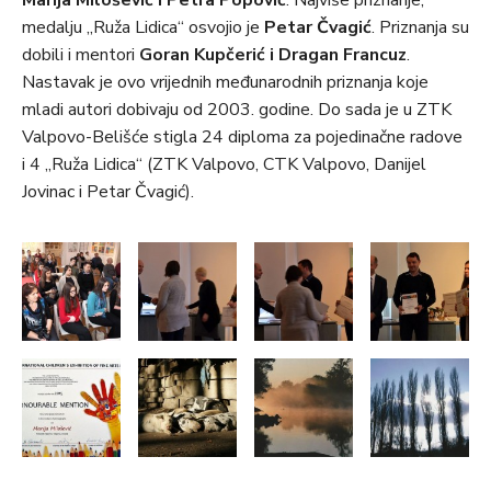
Marija Milošević i Petra Popović
. Najviše priznanje,
medalju „Ruža Lidica“ osvojio je
Petar Čvagić
. Priznanja su
dobili i mentori
Goran Kupčerić i Dragan Francuz
.
Nastavak je ovo vrijednih međunarodnih priznanja koje
mladi autori dobivaju od 2003. godine. Do sada je u ZTK
Valpovo-Belišće stigla 24 diploma za pojedinačne radove
i 4 „Ruža Lidica“ (ZTK Valpovo, CTK Valpovo, Danijel
Jovinac i Petar Čvagić).