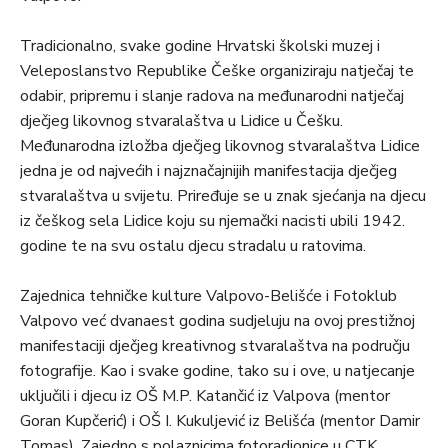
Tradicionalno, svake godine Hrvatski školski muzej i
Veleposlanstvo Republike Češke organiziraju natječaj te
odabir, pripremu i slanje radova na međunarodni natječaj
dječjeg likovnog stvaralaštva u Lidice u Češku.
Međunarodna izložba dječjeg likovnog stvaralaštva Lidice
jedna je od najvećih i najznačajnijih manifestacija dječjeg
stvaralaštva u svijetu. Priređuje se u znak sjećanja na djecu
iz češkog sela Lidice koju su njemački nacisti ubili 1942.
godine te na svu ostalu djecu stradalu u ratovima.
Zajednica tehničke kulture Valpovo-Belišće i Fotoklub
Valpovo već dvanaest godina sudjeluju na ovoj prestižnoj
manifestaciji dječjeg kreativnog stvaralaštva na području
fotografije. Kao i svake godine, tako su i ove, u natjecanje
uključili i djecu iz OŠ M.P. Katančić iz Valpova (mentor
Goran Kupčerić) i OŠ I. Kukuljević iz Belišća (mentor Damir
Tomas). Zajedno s polaznicima fotoradionice u CTK