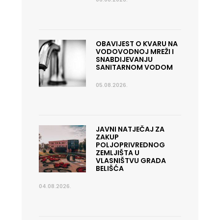
OBAVIJEST O KVARU NA
VODOVODNOJ MREŽI I
SNABDIJEVANJU
SANITARNOM VODOM
05.08.2026.
JAVNI NATJEČAJ ZA
ZAKUP
POLJOPRIVREDNOG
ZEMLJIŠTA U
VLASNIŠTVU GRADA
BELIŠĆA
04.08.2026.