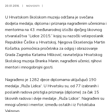
20.01.2016.
|
NOVOSTI
|
U Hrvatskom školskom muzeju održana je svečana
dodjela medalja, diploma i priznanja nagrađenim učenicima i
mentorima na 43. međunarodnoj izložbi dječjeg likovnog
stvaralaštva “Lidice 2015.” kojoj su nazočili veleposlanik
Republike Češke u Hrvatskoj, Njegova Ekselencija Martin
Košatka, pomoćnica pročelnika za odgoj i obrazovanje
Grada Zagreba Katarina Milković, ravnateljica Hrvatskog
školskog muzeja Branka Manin, nagrađeni učenici, njihovi
mentori i mnogobrojni gosti.
Nagrađeno je 1282 djece diplomama uključujući 190
medalja „Ruža Lidica“. U Hrvatsku su, od 77 izabranih i
poslanih radova pristigla priznanja (diplome) za čak 15
likovnih radova i dvije medalje „Ruža Lidice“. Nagrađeni su
mnogi učenici i mentor, između ostalih i iz Fotokluba
Valpovo.