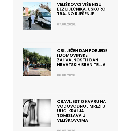
VELIŠKOVCI VIŠE NISU
BEZ LIJEČNIKA, USKORO
TRAJNO RJEŠENJE
07.08.2026.
OBILJEŽEN DAN POBJEDE
I DOMOVINSKE
ZAHVALNOSTI I DAN
HRVATSKIH BRANITELJA
06.08.2026.
OBAVIJEST O KVARU NA
VODOVODNOJ MREŽI U
ULICI KRALJA
TOMISLAVA U
VELIŠKOVCIMA
06.08.2026.