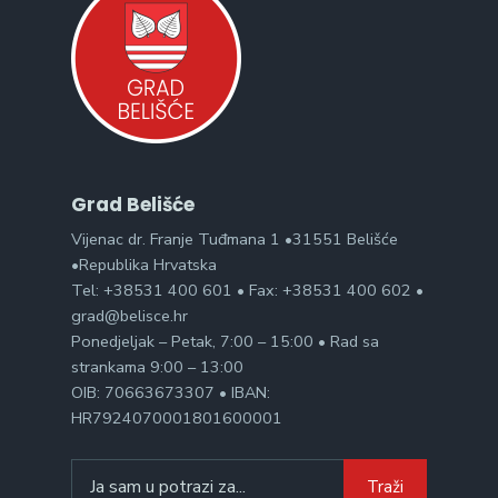
Grad Belišće
Vijenac dr. Franje Tuđmana 1 •31551 Belišće
•Republika Hrvatska
Tel: +38531 400 601 • Fax: +38531 400 602 •
grad@belisce.hr
Ponedjeljak – Petak, 7:00 – 15:00 • Rad sa
strankama 9:00 – 13:00
OIB: 70663673307 • IBAN:
HR7924070001801600001
Search
Traži
for: