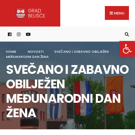
Search
content
Skip
for:
to
MENU
content
Open 
HOME
NOVOSTI
SVEČANO I ZABAVNO OBILJEŽEN
MEĐUNARODNI DAN ŽENA
SVEČANO I ZABAVNO
OBILJEŽEN
MEĐUNARODNI DAN
ŽENA