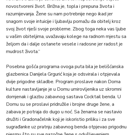
novostvoreni život. Brižna je, topla i prepuna života i
razumijevanja. Žene su nam potrebnije nego ikad jer
snagom svoje intuicije i ljubavlju pomažu da obitelj kroz
svoj život riješi svoje probleme. Zbog toga neka vas ljube
u vašim obiteljima, uvažavaju kolege na radnom mjestu sa
željom da i dalje ostanete vesele i radosne jer radost je
mudrost života.“
Posebna gošća programa ovoga puta bila je belišćanska
glazbenica Danijela Grgurić koja je odsvirala i otpjevala
dvije prigodne skladbe. Program proslave nakon Doma
kulture nastavljanje je u Domu umirovljenika uz skromni
domjenak i glazbu zabavnog sastava Cocktail benda. U
Domu su se proslavi pridružile i brojne druge žene, a
zabava je potraja do dugo u noć. Sa ženama se nastavio
družiti i Gradonačelnik koji je iskoristio priliku i za sve
sugrađanke uz pratnju zabavnog benda otpjevao prigodnu
pjesmu što su sve nazočne žene s odušljevenjem