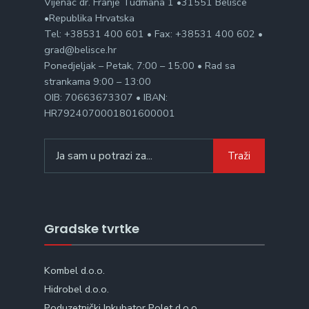
Vijenac dr. Franje Tuđmana 1 •31551 Belišće
•Republika Hrvatska
Tel: +38531 400 601 • Fax: +38531 400 602 •
grad@belisce.hr
Ponedjeljak – Petak, 7:00 – 15:00 • Rad sa
strankama 9:00 – 13:00
OIB: 70663673307 • IBAN:
HR7924070001801600001
Search
Traži
for:
Gradske tvrtke
Kombel d.o.o.
Hidrobel d.o.o.
Poduzetnički Inkubator Polet d.o.o.