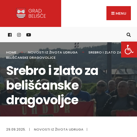
Search
content
Skip
for:
to
MENU
content
Open 
HOME
NOVOSTI IZ ŽIVOTA UDRUGA
SREBRO I ZLATO ZA
BELIŠĆANSKE DRAGOVOLJCE
Srebro i zlato za
belišćanske
dragovoljce
29.09.2025.
|
NOVOSTI IZ ŽIVOTA UDRUGA
|