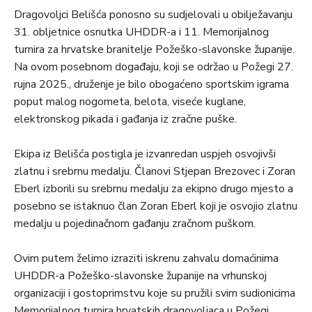
Dragovoljci Belišća ponosno su sudjelovali u obilježavanju
31. obljetnice osnutka UHDDR-a i 11. Memorijalnog
turnira za hrvatske branitelje Požeško-slavonske županije.
Na ovom posebnom događaju, koji se održao u Požegi 27.
rujna 2025., druženje je bilo obogaćeno sportskim igrama
poput malog nogometa, belota, viseće kuglane,
elektronskog pikada i gađanja iz zračne puške.
Ekipa iz Belišća postigla je izvanredan uspjeh osvojivši
zlatnu i srebrnu medalju. Članovi Stjepan Brezovec i Zoran
Eberl izborili su srebrnu medalju za ekipno drugo mjesto a
posebno se istaknuo član Zoran Eberl koji je osvojio zlatnu
medalju u pojedinačnom gađanju zračnom puškom.
Ovim putem želimo izraziti iskrenu zahvalu domaćinima
UHDDR-a Požeško-slavonske županije na vrhunskoj
organizaciji i gostoprimstvu koje su pružili svim sudionicima
Memorijalnog turnira hrvatskih dragovoljaca u Požegi