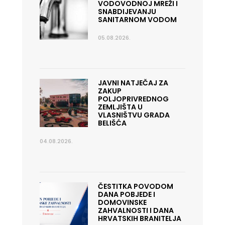
VODOVODNOJ MREŽI I
SNABDIJEVANJU
SANITARNOM VODOM
05.08.2026.
JAVNI NATJEČAJ ZA
ZAKUP
POLJOPRIVREDNOG
ZEMLJIŠTA U
VLASNIŠTVU GRADA
BELIŠĆA
04.08.2026.
ČESTITKA POVODOM
DANA POBJEDE I
DOMOVINSKE
ZAHVALNOSTI I DANA
HRVATSKIH BRANITELJA