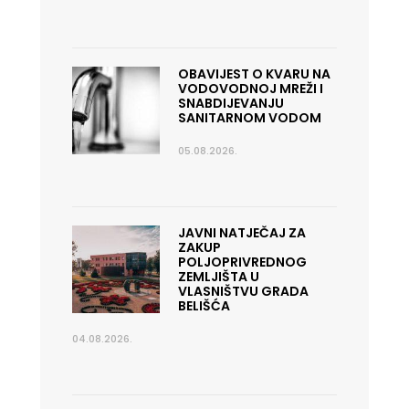
OBAVIJEST O KVARU NA
VODOVODNOJ MREŽI I
SNABDIJEVANJU
SANITARNOM VODOM
05.08.2026.
JAVNI NATJEČAJ ZA
ZAKUP
POLJOPRIVREDNOG
ZEMLJIŠTA U
VLASNIŠTVU GRADA
BELIŠĆA
04.08.2026.