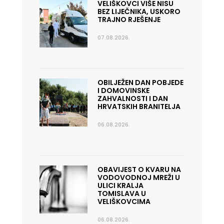
VELIŠKOVCI VIŠE NISU
BEZ LIJEČNIKA, USKORO
TRAJNO RJEŠENJE
07.08.2026.
OBILJEŽEN DAN POBJEDE
I DOMOVINSKE
ZAHVALNOSTI I DAN
HRVATSKIH BRANITELJA
06.08.2026.
OBAVIJEST O KVARU NA
VODOVODNOJ MREŽI U
ULICI KRALJA
TOMISLAVA U
VELIŠKOVCIMA
06.08.2026.