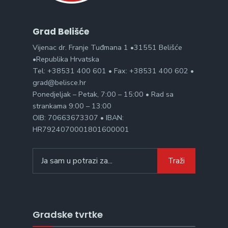
Grad Belišće
Vijenac dr. Franje Tuđmana 1 •31551 Belišće
•Republika Hrvatska
Tel: +38531 400 601 • Fax: +38531 400 602 •
grad@belisce.hr
Ponedjeljak – Petak, 7:00 – 15:00 • Rad sa
strankama 9:00 – 13:00
OIB: 70663673307 • IBAN:
HR7924070001801600001
Search
Traži
for:
Gradske tvrtke