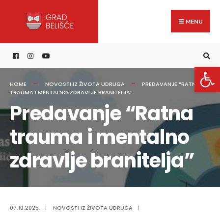
Search
content
Skip
for:
to
MENU
content
Open 
HOME
NOVOSTI IZ ŽIVOTA UDRUGA
PREDAVANJE “RATNA
TRAUMA I MENTALNO ZDRAVLJE BRANITELJA”
Predavanje “Ratna
trauma i mentalno
zdravlje branitelja”
07.10.2025.
|
NOVOSTI IZ ŽIVOTA UDRUGA
|