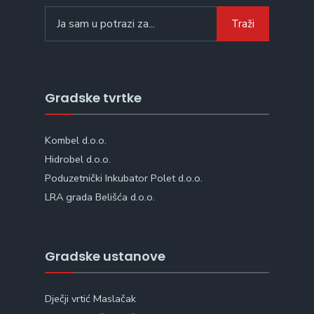
Search
Traži
for:
Gradske tvrtke
Kombel d.o.o.
Hidrobel d.o.o.
Poduzetnički Inkubator Polet d.o.o.
LRA grada Belišća d.o.o.
Gradske ustanove
Dječji vrtić Maslačak