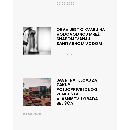
06.08.2026.
OBAVIJEST O KVARU NA
VODOVODNOJ MREŽI I
SNABDIJEVANJU
SANITARNOM VODOM
05.08.2026.
JAVNI NATJEČAJ ZA
ZAKUP
POLJOPRIVREDNOG
ZEMLJIŠTA U
VLASNIŠTVU GRADA
BELIŠĆA
04.08.2026.