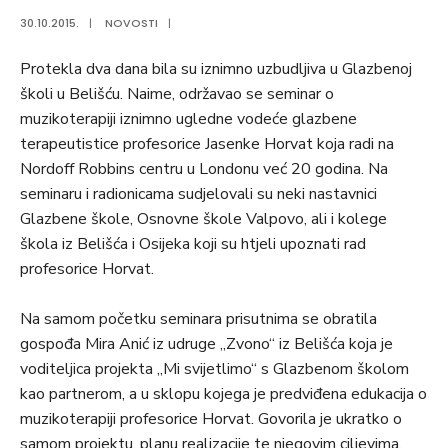
30.10.2015.
|
NOVOSTI
|
Protekla dva dana bila su iznimno uzbudljiva u Glazbenoj
školi u Belišću. Naime, održavao se seminar o
muzikoterapiji iznimno ugledne vodeće glazbene
terapeutistice profesorice Jasenke Horvat koja radi na
Nordoff Robbins centru u Londonu već 20 godina. Na
seminaru i radionicama sudjelovali su neki nastavnici
Glazbene škole, Osnovne škole Valpovo, ali i kolege
škola iz Belišća i Osijeka koji su htjeli upoznati rad
profesorice Horvat.
Na samom početku seminara prisutnima se obratila
gospođa Mira Anić iz udruge „Zvono“ iz Belišća koja je
voditeljica projekta „Mi svijetlimo“ s Glazbenom školom
kao partnerom, a u sklopu kojega je predviđena edukacija o
muzikoterapiji profesorice Horvat. Govorila je ukratko o
samom projektu, planu realizacije te njegovim ciljevima.