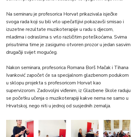
Na seminaru je profesorica Horvat prikazivala isječke
svoga rada koji su bili vrlo upečatljivi pokazavši smisao i
izuzetne rezultate muzikoterapije u radu s djecom,
mladima i odraslima s vrlo različitim poteškoćama. Svima
prisutnima time je zasigurno otvoren prozor u jedan sasvim
drugačiji svijet mogućeg.
Nakon seminara, profesorica Romana Borš Mačak i Tihana
Ivanković započet će sa specijalnom glazbenom podukom
u sklopu projekta s profesoricom Horvat kao
supervizorom. Zadovoljni viđenim, iz Glazbene škole raduju
se početku učenja o muzikoterapiji kakve nema ne samo u
Hrvatskoj, nego niti u jednoj od susjednih zemalja.