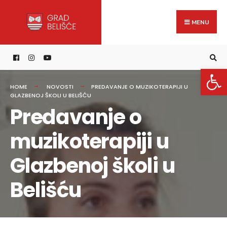
Search
content
Skip
for:
to
MENU
content
Open 
HOME
NOVOSTI
PREDAVANJE O MUZIKOTERAPIJI U
GLAZBENOJ ŠKOLI U BELIŠĆU
Predavanje o
muzikoterapiji u
Glazbenoj školi u
Belišću