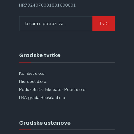
HR7924070001801600001
Search
Traži
for:
Gradske tvrtke
Kombel d.o.o.
Hidrobel d.o.o.
Poduzetnički Inkubator Polet d.o.o.
LRA grada Belišća d.o.o.
Gradske ustanove