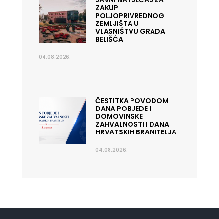
JAVNI NATJEČAJ ZA
ZAKUP
POLJOPRIVREDNOG
ZEMLJIŠTA U
VLASNIŠTVU GRADA
BELIŠĆA
04.08.2026.
ČESTITKA POVODOM
DANA POBJEDE I
DOMOVINSKE
ZAHVALNOSTI I DANA
HRVATSKIH BRANITELJA
04.08.2026.