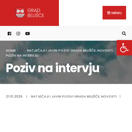
Search
content
Skip
for:
to
MENU
content
Open 
HOME
NATJEČAJI I JAVNI POZIVI GRADA BELIŠĆE
,
NOVOSTI
POZIV NA INTERVJU
Poziv na intervju
21.01.2026.
|
NATJEČAJI I JAVNI POZIVI GRADA BELIŠĆE
,
NOVOSTI
|